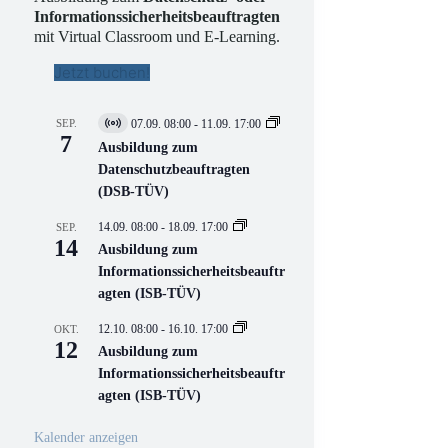
Informationssicherheitsbeauftragten
mit Virtual Classroom und E-Learning.
Jetzt buchen!
SEP.
07.09. 08:00
-
11.09. 17:00
V
7
i
Ausbildung zum
r
Datenschutzbeauftragten
t
(DSB-TÜV)
u
e
l
14.09. 08:00
-
18.09. 17:00
SEP.
l
14
Ausbildung zum
V
Informationssicherheitsbeauftr
e
r
agten (ISB-TÜV)
a
n
12.10. 08:00
-
16.10. 17:00
OKT.
s
12
Ausbildung zum
t
a
Informationssicherheitsbeauftr
l
agten (ISB-TÜV)
t
u
n
Kalender anzeigen