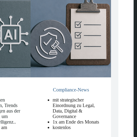
Compliance-News
ten
mit strategischer
n, Trends
Einordnung zu Legal,
en aus der
Data, Digital &
d um
Governance
elligenz.
.
1x am Ende des Monats
n am
kostenlos