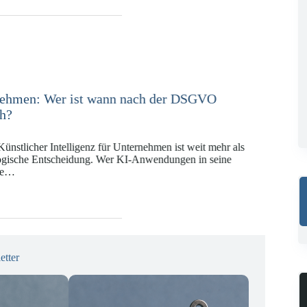
e in der Versicherungswirtschaft mit DORA,
KI-VO
Digitalregulierung hat in den vergangenen Jahren eine
ät erreicht, die insbesondere Unternehmen der Finanz-
gswirtschaft vor…
etter