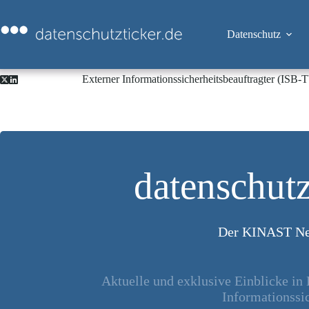
Zum
Inhalt
springen
Datenschutz
Externer Informationssicherheitsbeauftragter (ISB
datenschutz
Der KINAST Ne
Aktuelle und exklusive Einblicke in
Informationssic