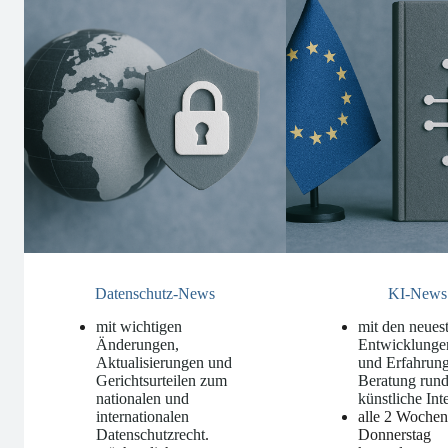
Datenschutz-News
KI-News
mit wichtigen
mit den neues
Änderungen,
Entwicklunge
Aktualisierungen und
und Erfahrung
Gerichtsurteilen zum
Beratung run
nationalen und
künstliche Int
internationalen
alle 2 Woche
Datenschutzrecht
.
Donnerstag