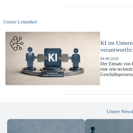
Unsere Leitartikel
KI-Complianc
DSGVO und 
07.07.2026
Die europäische 
enorme Komplexit
und Versicherun
Unsere Newsl