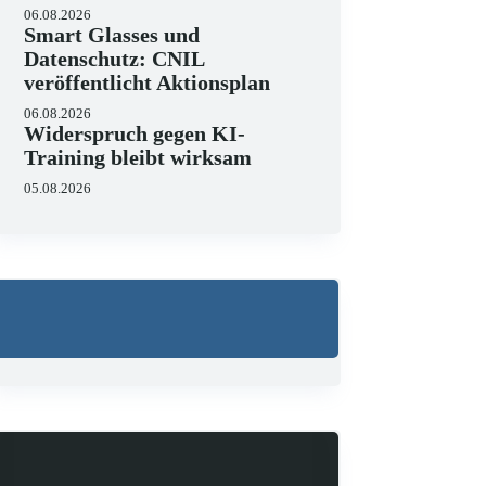
06.08.2026
Smart Glasses und
Datenschutz: CNIL
veröffentlicht Aktionsplan
06.08.2026
Widerspruch gegen KI-
Training bleibt wirksam
Wo liegen die Grenzen 
05.08.2026
23.06.2026
KI hält zunehmend Einzug in J
strukturieren, Schriftsätze au
Zugleich zeigen aktuelle…