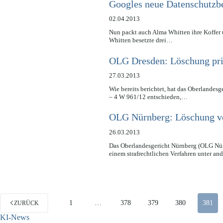
Googles neue Datenschutzb
02.04.2013
Nun packt auch Alma Whitten ihre Koffer u
Whitten besetzte drei…
OLG Dresden: Löschung pri
27.03.2013
Wie bereits berichtet, hat das Oberlande
– 4 W 961/12 entschieden,…
OLG Nürnberg: Löschung v
26.03.2013
Das Oberlandesgericht Nürnberg (OLG Nür
einem strafrechtlichen Verfahren unter a
1
…
378
379
380
381
ZURÜCK
KI-News