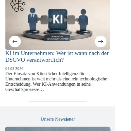
nach der
KI-Compliance in der
Versicherungswirtschaft mit DORA,
DSGVO und KI-VO
07.07.2026
ologische
Die europäische Digitalregulierung hat in den
e
vergangenen Jahren eine enorme Komplexität erreicht,
die insbesondere Unternehmen der Finanz- und
Versicherungswirtschaft vor…
Unsere Newsletter