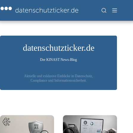
Zum
Inhalt
springen
datenschutzticker.de
Der KINAST News-Blog
Aktuelle und exklusive Einblicke in Datenschutz,
Compliance und Informationssicherheit.