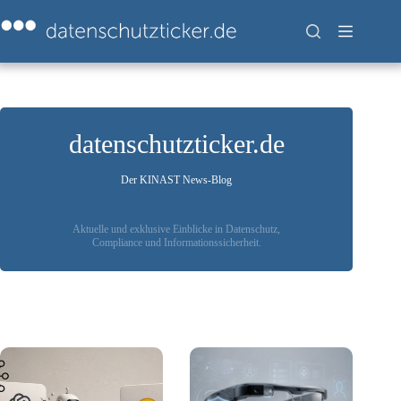
Zum
Inhalt
springen
datenschutzticker.de
Der KINAST News-Blog
Aktuelle und exklusive Einblicke in Datenschutz,
Compliance und Informationssicherheit.