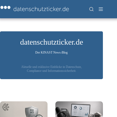
Zum
Inhalt
springen
datenschutzticker.de
Der KINAST News-Blog
Aktuelle und exklusive Einblicke in Datenschutz,
Compliance und Informationssicherheit.