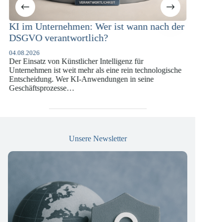
Unternehmen: Wer ist wann nach der
KI-Compliance 
 verantwortlich?
Versicherungsw
DSGVO und KI
6
atz von Künstlicher Intelligenz für
07.07.2026
men ist weit mehr als eine rein technologische
Die europäische Digi
idung. Wer KI-Anwendungen in seine
vergangenen Jahren 
tsprozesse…
die insbesondere Un
Versicherungswirtsc
Unsere Newsletter