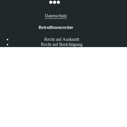
Datenschutz
Betroffenenrechte
Recht auf Auskunft
Recht auf Berichtigung
Recht auf Löschung („Vergessenwerden“)
Recht auf Widerspruch
Bußgelder & aufsichtsbehördliche Maßnahmen
Bußgelder
Aufsichtsbehördliche Maßnahmen
Bundesbeauftragte für den Datenschutz und die
Informationsfreiheit (BfDI)