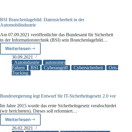
Schönbohm
ab
BSI Branchenlagebild: Datensicherheit in der
Automobilindustrie
Am 07.09.2021 veröffentlichte das Bundesamt für Sicherheit
in der Informationstechnik (BSI) sein Branchenlagebild…
Weiterlesen
BSI
Branchenlagebild:
30.09.2021
Datensicherheit
Autoindustrie
autonomes
in
Fahren
BSI
Cyberangriff
Cybersicherheit
Orts-
Tracking
der
Automobilindustrie
Bundesregierung legt Entwurf für IT-Sicherheitsgesetz 2.0 vor
Im Jahre 2015 wurde das erste Sicherheitsgesetz verabschiedet
(wir berichteten). Dieses soll reformiert…
Weiterlesen
Bundesregierung
legt
26.02.2021