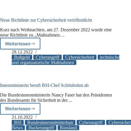
Cyberkriminalität
betroffen“
Neue Richtlinie zur Cybersicherheit veröffentlicht
Kurz nach Weihnachten, am 27. Dezember 2022 wurde eine
neue Richtlinie zu „Maßnahmen…
Weiterlesen
Neue
Richtlinie
28.12.2022
zur
Bußgeld
Cyberangriff
Cybersicherheit
technische
Cybersicherheit
und organisatorische Maßnahmen
veröffentlicht
Innenministerin beruft BSI-Chef Schönbohm ab
Die Bundesinnenministerin Nancy Faser hat den Präsidenten
des Bundesamts für Sicherheit in der…
Weiterlesen
Innenministerin
beruft
21.10.2022
BSI-
BSI
Bundesinnenministerium
Cyberangriff
Cybersicher
Chef
News
Hackerangriff
Russland