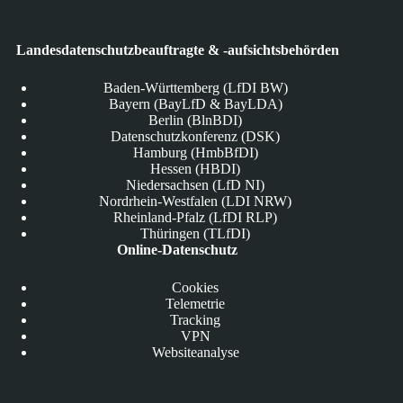
Landesdatenschutzbeauftragte & -aufsichtsbehörden
Baden-Württemberg (LfDI BW)
Bayern (BayLfD & BayLDA)
Berlin (BlnBDI)
Datenschutzkonferenz (DSK)
Hamburg (HmbBfDI)
Hessen (HBDI)
Niedersachsen (LfD NI)
Nordrhein-Westfalen (LDI NRW)
Rheinland-Pfalz (LfDI RLP)
Thüringen (TLfDI)
Online-Datenschutz
Cookies
Telemetrie
Tracking
VPN
Websiteanalyse