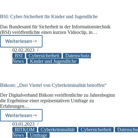
Regulierung
von
Cloud-
BSI: Cyber-Sicherheit für Kinder und Jugendliche
Anbietern
Das Bundesamt für Sicherheit in der Informationstechnik
(BSI) veröffentlichte einen kurzen Videoclip, in…
Weiterlesen
BSI:
Cyber-
02.02.2023
Sicherheit
BSI
Cybersicherheit
Datenschutz-
für
News
Kinder und Jugendliche
Kinder
und
Jugendliche
Bitkom: „Drei Viertel von Cyberkriminalität betroffen“
Der Digitalverband Bitkom veröffentlichte zu Jahresbeginn
die Ergebnisse einer repräsentativen Umfrage zu
Erfahrungen…
Weiterlesen
Bitkom:
„Drei
03.01.2023
Viertel
BITKOM
Cyberkriminalität
Cybersicherheit
Datenschu
von
News
Umfrage