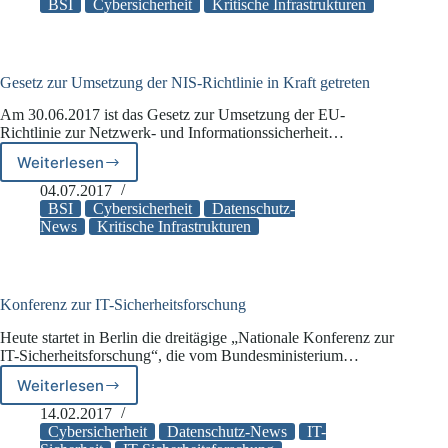
Entwurf
BSI
Cybersicherheit
Kritische Infrastrukturen
für
IT-
Sicherheitsgesetz
2.0
Gesetz zur Umsetzung der NIS-Richtlinie in Kraft getreten
vor
Am 30.06.2017 ist das Gesetz zur Umsetzung der EU-
Richtlinie zur Netzwerk- und Informationssicherheit…
Weiterlesen
Gesetz
zur
04.07.2017
Umsetzung
BSI
Cybersicherheit
Datenschutz-
der
News
Kritische Infrastrukturen
NIS-
Richtlinie
in
Kraft
Konferenz zur IT-Sicherheitsforschung
getreten
Heute startet in Berlin die dreitägige „Nationale Konferenz zur
IT-Sicherheitsforschung“, die vom Bundesministerium…
Weiterlesen
Konferenz
zur
14.02.2017
IT-
Cybersicherheit
Datenschutz-News
IT-