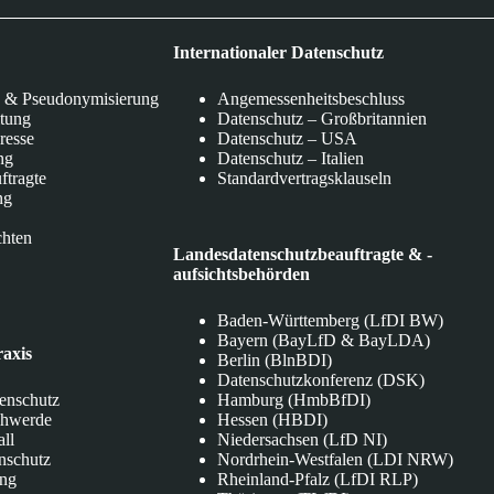
Internationaler Datenschutz
 & Pseudonymisierung
Angemessenheitsbeschluss
itung
Datenschutz – Großbritannien
eresse
Datenschutz – USA
ng
Datenschutz – Italien
ftragte
Standardvertragsklauseln
ng
chten
Landesdatenschutzbeauftragte & -
aufsichtsbehörden
Baden-Württemberg (LfDI BW)
Bayern (BayLfD & BayLDA)
raxis
Berlin (BlnBDI)
Datenschutzkonferenz (DSK)
tenschutz
Hamburg (HmbBfDI)
chwerde
Hessen (HBDI)
all
Niedersachsen (LfD NI)
nschutz
Nordrhein-Westfalen (LDI NRW)
ung
Rheinland-Pfalz (LfDI RLP)