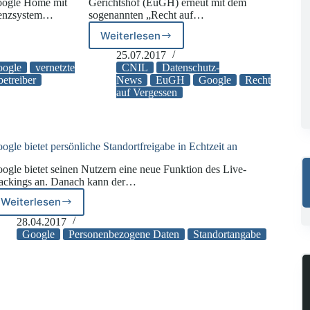
oogle Home mit
Gerichtshof (EuGH) erneut mit dem
stenzsystem…
sogenannten „Recht auf…
Weiterlesen
en
Weltweite
Geltung
25.07.2017
des
ogle
vernetzte
CNIL
Datenschutz-
Rechts
etreiber
News
EuGH
Google
Recht
auf Vergessen
auf
Vergessenwerden?
l
ogle bietet persönliche Standortfreigabe in Echtzeit an
ogle bietet seinen Nutzern eine neue Funktion des Live-
ackings an. Danach kann der…
Weiterlesen
Google
bietet
28.04.2017
persönliche
Google
Personenbezogene Daten
Standortangabe
Standortfreigabe
in
Echtzeit
an