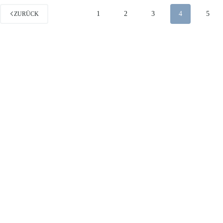
1
2
3
4
5
ZURÜCK