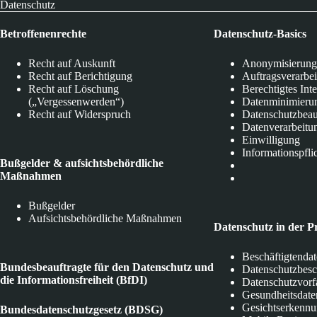
Datenschutz
Betroffenenrechte
Datenschutz-Basics
Recht auf Auskunft
Anonymisierung
Recht auf Berichtigung
Auftragsverarbe
Recht auf Löschung
Berechtigtes Int
(„Vergessenwerden“)
Datenminimieru
Recht auf Widerspruch
Datenschutzbeau
Datenverarbeitu
Einwilligung
Informationspfli
Bußgelder & aufsichtsbehördliche
Maßnahmen
Bußgelder
Aufsichtsbehördliche Maßnahmen
Datenschutz in der P
Beschäftigtenda
Bundesbeauftragte für den Datenschutz und
Datenschutzbes
die Informationsfreiheit (BfDI)
Datenschutzvorf
Gesundheitsdate
Gesichtserkenn
Bundesdatenschutzgesetz (BDSG)