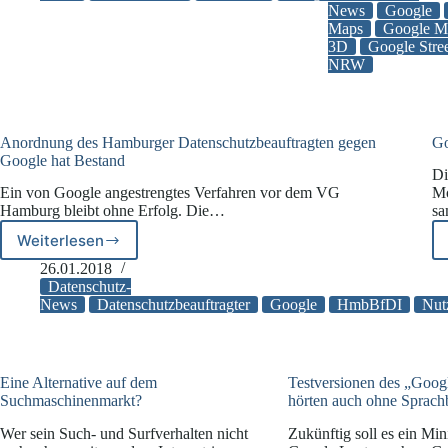
–
News
Google
unsicher
Maps
Google M
keine
3D
Google Stre
verpixelten
NRW
Häuser
mehr
Anordnung des Hamburger Datenschutzbeauftragten gegen
Go
Google hat Bestand
Di
Ein von Google angestrengtes Verfahren vor dem VG
Mo
Hamburg bleibt ohne Erfolg. Die…
s
Weiterlesen
Anordnung
des
26.01.2018
Hamburger
Datenschutz-
Datenschutzbeauftragten
News
Datenschutzbeauftragter
Google
HmbBfDI
Nut
gegen
Google
hat
Bestand
Eine Alternative auf dem
Testversionen des „Goo
Suchmaschinenmarkt?
hörten auch ohne Sprach
Wer sein Such- und Surfverhalten nicht
Zukünftig soll es ein Min