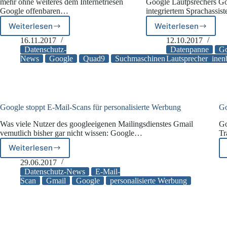
mehr ohne weiteres dem Internetriesen
Google Lautpsrechers G
Google offenbaren…
integriertem Sprachassi
Weiterlesen
Weiterlesen
Eine
Testversion
Alternative
des
16.11.2017
12.10.2017
auf
„Google
Datenschutz-
Datenpanne
Go
dem
Home
News
Google
Quad9
Suchmaschinen
Lautsprecher
Suchmaschinenb
Suchmaschinenmarkt?
Mini“
hörten
auch
ohne
Sprachbefeh
Google stoppt E-Mail-Scans für personalisierte Werbung
Go
zu
Was viele Nutzer des googleeigenen Mailingsdienstes Gmail
Go
vemutlich bisher gar nicht wissen: Google…
Tr
Weiterlesen
Google
stoppt
29.06.2017
E-
Datenschutz-News
E-Mail-
Mail-
Scan
Gmail
Google
personalisierte Werbung
Scans
für
personalisierte
Werbung