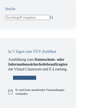
Suche
Keine
Ergebnisse
In 5 Tagen zum TÜV-Zertifikat
Ausbildung zum
Datenschutz- oder
Informationssicherheitsbeauftragten
mit Virtual Classroom und E-Learning.
Jetzt buchen!
Es sind keine anstehenden Veranstaltungen
H
vorhanden.
i
n
w