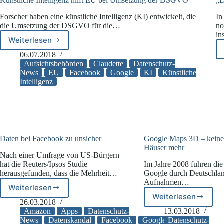
Künstliche Intelligenz hilft EU bei Umsetzung der DSGVO
„D
Forscher haben eine künstliche Intelligenz (KI) entwickelt, die
In
die Umsetzung der DSGVO für die…
no
in
Weiterlesen
Künstliche
Intelligenz
06.07.2018
hilft
Aufsichtsbehörden
Claudette
Datenschutz-
EU
News
EU
Facebook
Google
KI
Künstliche
Intelligenz
bei
Umsetzung
der
DSGVO
Daten bei Facebook zu unsicher
Google Maps 3D – keine 
Häuser mehr
Nach einer Umfrage von US-Bürgern
hat die Reuters/Ipsos Studie
Im Jahre 2008 fuhren di
herausgefunden, dass die Mehrheit…
Google durch Deutschla
Aufnahmen…
Weiterlesen
Daten
Weiterlesen
Google
bei
26.03.2018
Maps
Facebook
Amazon
Apps
Datenschutz-
13.03.2018
3D
zu
News
Datenskandal
Facebook
Google
Datenschutz-
Umfrage