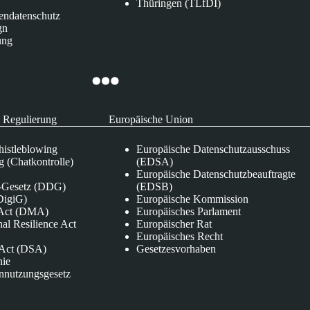
Thüringen (TLfDI)
endatenschutz
gn
ung
 Regulierung
Europäische Union
istleblowing
Europäische Datenschutzausschuss
 (Chatkontrolle)
(EDSA)
Europäische Datenschutzbeauftragte
e-Gesetz (DDG)
(EDSB)
DigiG)
Europäische Kommission
s Act (DMA)
Europäisches Parlament
nal Resilience Act
Europäischer Rat
Europäisches Recht
s Act (DSA)
Gesetzesvorhaben
nie
nnutzungsgesetz