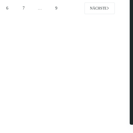
6
7
…
9
NÄCHSTE