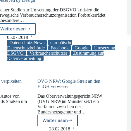
eceived by Design“
 einer Studie zur Umsetzung der DSGVO kritisiert die
rwegische Verbraucherschutzorganisation Forbrukerrådet
sbesondere…
Weiterlesen
„Deceived
by
05.07.2018
Design“
Datenschutz-News
europäische
Datenschutzbehörde
Facebook
Google
Umsetzung
DSGVO
Verbraucherschützer
Zustimmung zur
Datenverarbeitung
verpixelten
OVG NRW: Google-Streit an den
EuGH verwiesen
e Autos von
Das Oberverwaltungsgericht NRW
nds Straßen um
(OVG NRW)in Münster setzt ein
Verfahren zwischen der
Bundesnetzagentur und…
Weiterlesen
OVG
NRW:
28.02.2018