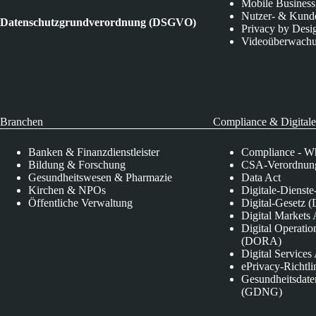
Mobile Business
Nutzer- & Kund
Datenschutzgrundverordnung (DSGVO)
Privacy by Desi
Videoüberwach
Branchen
Compliance & Digitale
Banken & Finanzdienstleister
Compliance - Wh
Bildung & Forschung
CSA-Verordnung
Gesundheitswesen & Pharmazie
Data Act
Kirchen & NPOs
Digitale-Dienst
Öffentliche Verwaltung
Digital-Gesetz (
Digital Market
Digital Operatio
(DORA)
Digital Service
ePrivacy-Richtli
Gesundheitsdate
(GDNG)