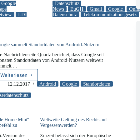
Google-
Google
Datenschutz-
Streit
aps
News
EuGH
Gmail
Google
Onlin
etview
LDI
Datenschutz
Telekommunikationsgesetz
an
den
EuGH
verwiesen
ogle sammelt Standortdaten von Android-Nutzern
e Nachrichtenseite Quartz berichtet, dass Google seit
naten Standortdaten von Android-Nutzern weltweit
ammelt,…
Weiterlesen
Google
sammelt
12.12.2017
Android
Google
Standortdaten
Standortdaten
von
zerdatenschutz
Android-
Nutzern
gle Home Mini“
Weltweite Geltung des Rechts auf
befehl zu
Vergessenwerden?
i-Version des
Zurzeit befasst sich der Europäische