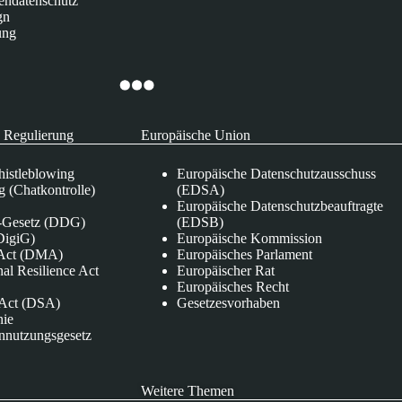
endatenschutz
gn
ung
 Regulierung
Europäische Union
istleblowing
Europäische Datenschutzausschuss
 (Chatkontrolle)
(EDSA)
Europäische Datenschutzbeauftragte
e-Gesetz (DDG)
(EDSB)
DigiG)
Europäische Kommission
s Act (DMA)
Europäisches Parlament
nal Resilience Act
Europäischer Rat
Europäisches Recht
s Act (DSA)
Gesetzesvorhaben
nie
nnutzungsgesetz
Weitere Themen