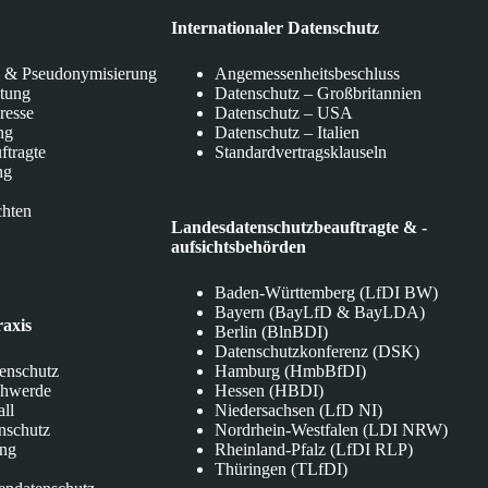
Internationaler Datenschutz
 & Pseudonymisierung
Angemessenheitsbeschluss
itung
Datenschutz – Großbritannien
eresse
Datenschutz – USA
ng
Datenschutz – Italien
ftragte
Standardvertragsklauseln
ng
chten
Landesdatenschutzbeauftragte & -
aufsichtsbehörden
Baden-Württemberg (LfDI BW)
Bayern (BayLfD & BayLDA)
raxis
Berlin (BlnBDI)
Datenschutzkonferenz (DSK)
tenschutz
Hamburg (HmbBfDI)
chwerde
Hessen (HBDI)
all
Niedersachsen (LfD NI)
nschutz
Nordrhein-Westfalen (LDI NRW)
ung
Rheinland-Pfalz (LfDI RLP)
Thüringen (TLfDI)