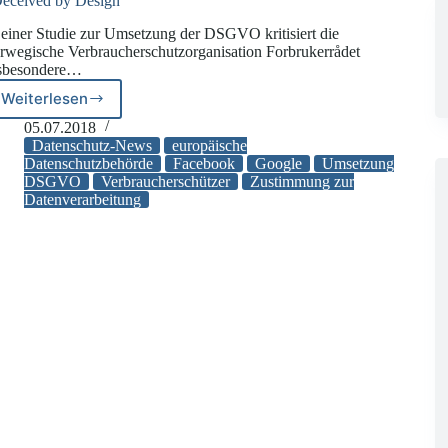
eceived by Design“
 einer Studie zur Umsetzung der DSGVO kritisiert die
rwegische Verbraucherschutzorganisation Forbrukerrådet
sbesondere…
Weiterlesen
„Deceived
by
05.07.2018
Design“
Datenschutz-News
europäische
Datenschutzbehörde
Facebook
Google
Umsetzung
DSGVO
Verbraucherschützer
Zustimmung zur
Datenverarbeitung