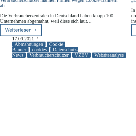
Verbraucherschützer mahnen Firmen wegen Cookie-Bannern
„D
ab
In
Die Verbraucherzentralen in Deutschland haben knapp 100
no
Unternehmen abgemahnt, weil diese sich laut…
in
Weiterlesen
Verbraucherschützer
mahnen
17.09.2021
Firmen
Abmahnungen
Cookie-
wegen
Banner
cookies
Datenschutz-
News
Verbraucherschützer
VZBV
Websiteanalyse
Cookie-
Bannern
ab