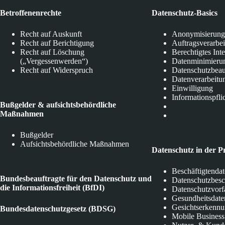
Betroffenenrechte
Datenschutz-Basics
Recht auf Auskunft
Anonymisierung
Recht auf Berichtigung
Auftragsverarbe
Recht auf Löschung
Berechtigtes Int
(„Vergessenwerden“)
Datenminimieru
Recht auf Widerspruch
Datenschutzbeau
Datenverarbeitu
Einwilligung
Informationspfli
Bußgelder & aufsichtsbehördliche
Maßnahmen
Bußgelder
Aufsichtsbehördliche Maßnahmen
Datenschutz in der P
Beschäftigtenda
Bundesbeauftragte für den Datenschutz und
Datenschutzbes
die Informationsfreiheit (BfDI)
Datenschutzvorf
Gesundheitsdate
Gesichtserkenn
Bundesdatenschutzgesetz (BDSG)
Mobile Business