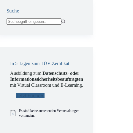
Suche
Keine
Ergebnisse
In 5 Tagen zum TÜV-Zertifikat
Ausbildung zum
Datenschutz- oder
Informationssicherheitsbeauftragten
mit Virtual Classroom und E-Learning.
Jetzt buchen!
Es sind keine anstehenden Veranstaltungen
H
vorhanden.
i
n
w