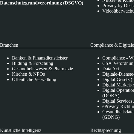
Nutzer- & Kund
Datenschutzgrundverordnung (DSGVO)
Privacy by Desi
Videoüberwach
Branchen
Compliance & Digitale
Banken & Finanzdienstleister
Compliance - Wh
Bildung & Forschung
CSA-Verordnung
Gesundheitswesen & Pharmazie
Data Act
Kirchen & NPOs
Digitale-Dienst
Öffentliche Verwaltung
Digital-Gesetz (
Digital Market
Digital Operatio
(DORA)
Digital Service
ePrivacy-Richtli
Gesundheitsdate
(GDNG)
Künstliche Intelligenz
Rechtsprechung