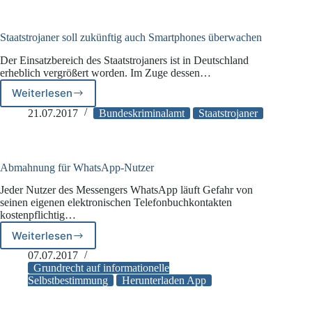
für
Apps
einführen
Staatstrojaner soll zukünftig auch Smartphones überwachen
Der Einsatzbereich des Staatstrojaners ist in Deutschland
erheblich vergrößert worden. Im Zuge dessen…
Weiterlesen
Staatstrojaner
soll
21.07.2017
Bundeskriminalamt
Staatstrojaner
zukünftig
auch
Smartphones
überwachen
Abmahnung für WhatsApp-Nutzer
Jeder Nutzer des Messengers WhatsApp läuft Gefahr von
seinen eigenen elektronischen Telefonbuchkontakten
kostenpflichtig…
Weiterlesen
Abmahnung
für
07.07.2017
WhatsApp-
Grundrecht auf informationelle
Nutzer
Selbstbestimmung
Herunterladen App