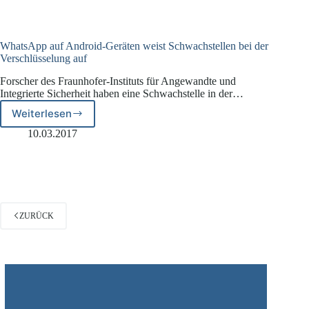
auf
Messenger-
Apps
WhatsApp auf Android-Geräten weist Schwachstellen bei der
Verschlüsselung auf
Forscher des Fraunhofer-Instituts für Angewandte und
Integrierte Sicherheit haben eine Schwachstelle in der…
Weiterlesen
WhatsApp
auf
10.03.2017
Android-
Geräten
weist
Schwachstellen
bei
der
ZURÜCK
Verschlüsselung
auf