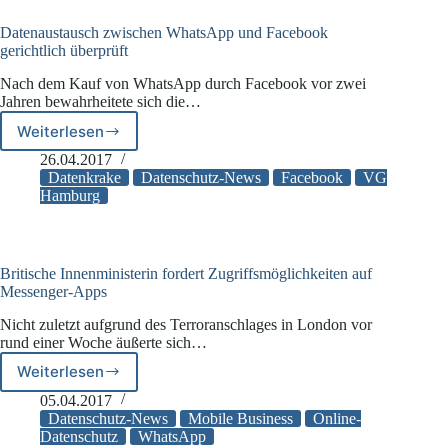
Datenaustausch zwischen WhatsApp und Facebook
gerichtlich überprüft
Nach dem Kauf von WhatsApp durch Facebook vor zwei
Jahren bewahrheitete sich die…
Weiterlesen
Datenaustausch
zwischen
26.04.2017
WhatsApp
Datenkrake
Datenschutz-News
Facebook
VG
und
Hamburg
Facebook
gerichtlich
überprüft
Britische Innenministerin fordert Zugriffsmöglichkeiten auf
Messenger-Apps
Nicht zuletzt aufgrund des Terroranschlages in London vor
rund einer Woche äußerte sich…
Weiterlesen
Britische
Innenministerin
05.04.2017
fordert
Datenschutz-News
Mobile Business
Online-
Zugriffsmöglichkeiten
Datenschutz
WhatsApp