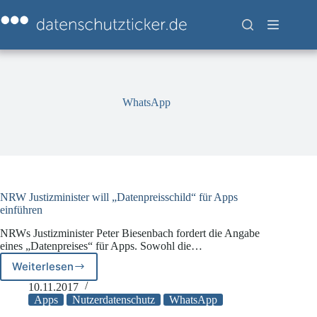
Zum
Inhalt
springen
WhatsApp
NRW Justizminister will „Datenpreisschild“ für Apps
einführen
NRWs Justizminister Peter Biesenbach fordert die Angabe
eines „Datenpreises“ für Apps. Sowohl die…
Weiterlesen
NRW
Justizminister
10.11.2017
will
Apps
Nutzerdatenschutz
WhatsApp
„Datenpreisschild“