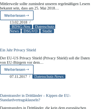
Mittlerweile sollte zumindest unseren regelmäßigen Lesern
bekannt sein, dass am 25. Mai 2018…
Weiterlesen
Datenschutz
geht
13.02.2018
deutschen
BDSG-Neu
Datenschutz-
Unternehmen
News
DSGVO
Studie
auf
die
Nerven
Ein Jahr Privacy Shield
Der EU-US Privacy Shield (Privacy Shield) soll die Daten
von EU-Bürgern vor dem…
Weiterlesen
Ein
Jahr
07.11.2017
Datenschutz-News
Privacy
Shield
Datentransfer in Drittländer – Kippen die EU-
Standardvertragsklauseln?
Datentransfers in Drittländer, die kein dem europäischen