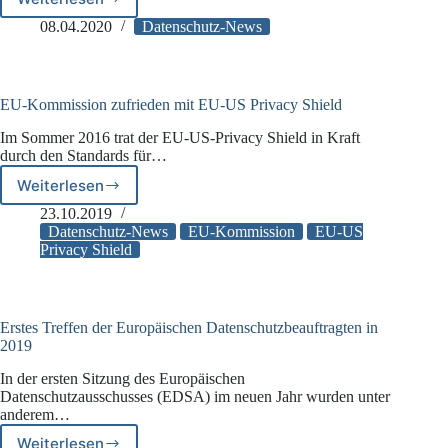
Videoaufzeichnungen
von
08.04.2020
Datenschutz-News
Gerichtsverhandlungen
in
Zeiten
von
EU-Kommission zufrieden mit EU-US Privacy Shield
Corona
Im Sommer 2016 trat der EU-US-Privacy Shield in Kraft
durch den Standards für…
Weiterlesen
EU-
Kommission
23.10.2019
zufrieden
Datenschutz-News
EU-Kommission
EU-US
mit
Privacy Shield
EU-
US
Privacy
Shield
Erstes Treffen der Europäischen Datenschutzbeauftragten in
2019
In der ersten Sitzung des Europäischen
Datenschutzausschusses (EDSA) im neuen Jahr wurden unter
anderem…
Weiterlesen