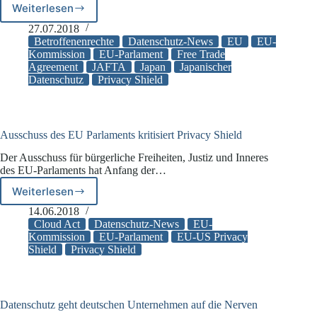
Weiterlesen
EU
wird
27.07.2018
japanisches
Betroffenenrechte
Datenschutz-News
EU
EU-
Datenschutzsystem
Kommission
EU-Parlament
Free Trade
Agreement
JAFTA
Japan
Japanischer
anerkennen
Datenschutz
Privacy Shield
Ausschuss des EU Parlaments kritisiert Privacy Shield
Der Ausschuss für bürgerliche Freiheiten, Justiz und Inneres
des EU-Parlaments hat Anfang der…
Weiterlesen
Ausschuss
des
14.06.2018
EU
Cloud Act
Datenschutz-News
EU-
Parlaments
Kommission
EU-Parlament
EU-US Privacy
Shield
Privacy Shield
kritisiert
Privacy
Shield
Datenschutz geht deutschen Unternehmen auf die Nerven