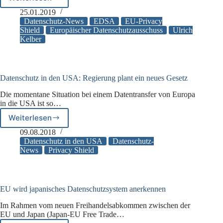
Erstes
Treffen
25.01.2019
der
Datenschutz-News
EDSA
EU-Privacy
Europäischen
Shield
Europäischer Datenschutzausschuss
Ulrich
Kelber
Datenschutzbeauftragten
in
2019
Datenschutz in den USA: Regierung plant ein neues Gesetz
Die momentane Situation bei einem Datentransfer von Europa
in die USA ist so…
Weiterlesen
Datenschutz
in
09.08.2018
den
Datenschutz in den USA
Datenschutz-
USA:
News
Privacy Shield
Regierung
plant
ein
neues
EU wird japanisches Datenschutzsystem anerkennen
Gesetz
Im Rahmen vom neuen Freihandelsabkommen zwischen der
EU und Japan (Japan-EU Free Trade…