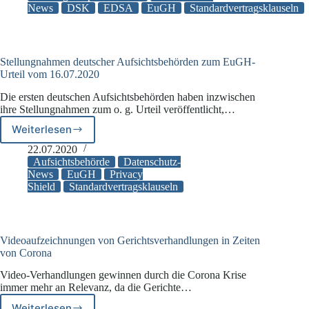
Aufsichtsbehörden
News
DSK
EDSA
EuGH
Standardvertragsklauseln
zum
Privacy-
Shield-
Aus
Stellungnahmen deutscher Aufsichtsbehörden zum EuGH-
Urteil vom 16.07.2020
Die ersten deutschen Aufsichtsbehörden haben inzwischen
ihre Stellungnahmen zum o. g. Urteil veröffentlicht,…
Weiterlesen
Stellungnahmen
deutscher
22.07.2020
Aufsichtsbehörden
Aufsichtsbehörde
Datenschutz-
zum
News
EuGH
Privacy
Shield
Standardvertragsklauseln
EuGH-
Urteil
vom
16.07.2020
Videoaufzeichnungen von Gerichtsverhandlungen in Zeiten
von Corona
Video-Verhandlungen gewinnen durch die Corona Krise
immer mehr an Relevanz, da die Gerichte…
Weiterlesen