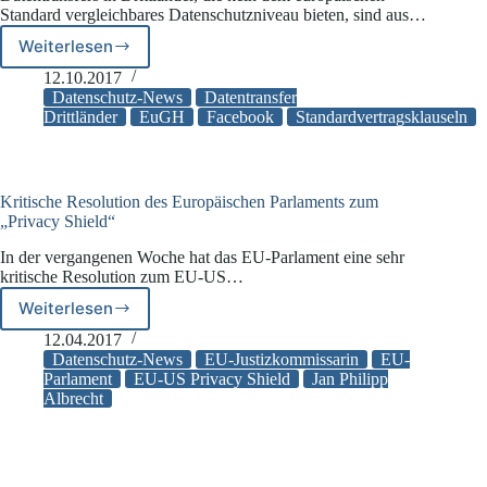
Standard vergleichbares Datenschutzniveau bieten, sind aus…
Weiterlesen
Datentransfer
in
12.10.2017
Drittländer
Datenschutz-News
Datentransfer
–
Drittländer
EuGH
Facebook
Standardvertragsklauseln
Kippen
die
EU-
Standardvertragsklauseln?
Kritische Resolution des Europäischen Parlaments zum
„Privacy Shield“
In der vergangenen Woche hat das EU-Parlament eine sehr
kritische Resolution zum EU-US…
Weiterlesen
Kritische
Resolution
12.04.2017
des
Datenschutz-News
EU-Justizkommissarin
EU-
Europäischen
Parlament
EU-US Privacy Shield
Jan Philipp
Albrecht
Parlaments
zum
„Privacy
Shield“