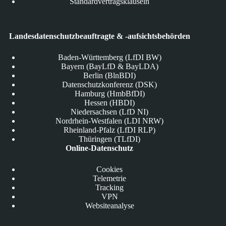
Standardvertragsklauseln
Landesdatenschutzbeauftragte & -aufsichtsbehörden
Baden-Württemberg (LfDI BW)
Bayern (BayLfD & BayLDA)
Berlin (BlnBDI)
Datenschutzkonferenz (DSK)
Hamburg (HmbBfDI)
Hessen (HBDI)
Niedersachsen (LfD NI)
Nordrhein-Westfalen (LDI NRW)
Rheinland-Pfalz (LfDI RLP)
Thüringen (TLfDI)
Online-Datenschutz
Cookies
Telemetrie
Tracking
VPN
Websiteanalyse