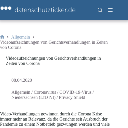
Zum
Inhalt
springen
Allgemein
Start
Videoaufzeichnungen von Gerichtsverhandlungen in Zeiten
von Corona
Videoaufzeichnungen von Gerichtsverhandlungen in
Zeiten von Corona
08.04.2020
Allgemein
/
Coronavirus
/
COVID-19-Virus
/
Niedersachsen (LfD NI)
/
Privacy Shield
Video-Verhandlungen gewinnen durch die Corona Krise
immer mehr an Relevanz, da die Gerichte seit Ausbruch der
Pandemie zu einem Notbetrieb gezwungen werden und viele