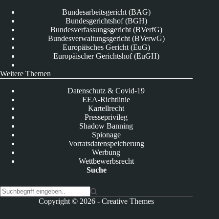
Bundesarbeitsgericht (BAG)
Bundesgerichtshof (BGH)
Bundesverfassungsgericht (BVerfG)
Bundesverwaltungsgericht (BVerwG)
Europäisches Gericht (EuG)
Europäischer Gerichtshof (EuGH)
Weitere Themen
Datenschutz & Covid-19
EEA-Richtlinie
Kartellrecht
Presseprivileg
Shadow Banning
Spionage
Vorratsdatenspeicherung
Werbung
Wettbewerbsrecht
Suche
K
Copyright © 2026 -
Creative Themes
e
i