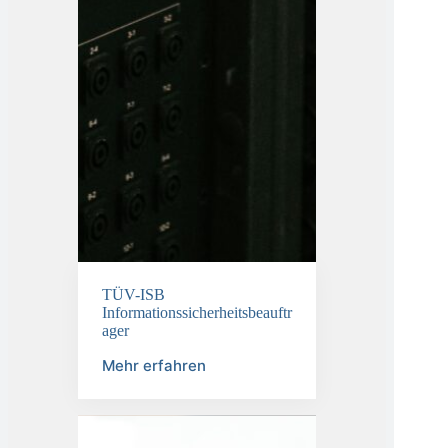
TÜV-ISB
Informationssicherheitsbeauftr
ager
Mehr erfahren