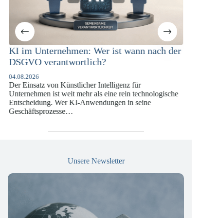
m Unternehmen: Wer ist wann nach der
KI-Complianc
VO verantwortlich?
Versicherung
DSGVO und 
.2026
insatz von Künstlicher Intelligenz für
07.07.2026
nehmen ist weit mehr als eine rein technologische
Die europäische D
heidung. Wer KI-Anwendungen in seine
vergangenen Jahr
äftsprozesse…
die insbesondere
Versicherungswir
Unsere Newsletter