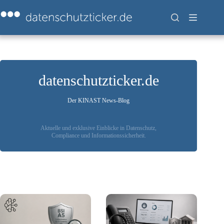
Zum
Inhalt
springen
datenschutzticker.de
Der KINAST News-Blog
Aktuelle und exklusive Einblicke in Datenschutz,
Compliance und Informationssicherheit.