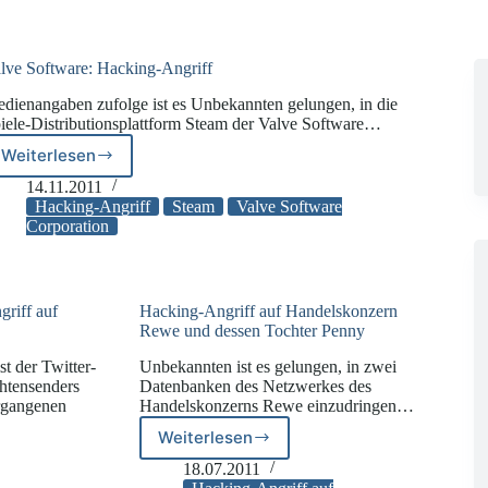
lve Software: Hacking-Angriff
dienangaben zufolge ist es Unbekannten gelungen, in die
iele-Distributionsplattform Steam der Valve Software…
Weiterlesen
Valve
Software:
14.11.2011
Hacking-
Hacking-Angriff
Steam
Valve Software
Angriff
Corporation
riff auf
Hacking-Angriff auf Handelskonzern
Rewe und dessen Tochter Penny
t der Twitter-
Unbekannten ist es gelungen, in zwei
htensenders
Datenbanken des Netzwerkes des
rgangenen
Handelskonzerns Rewe einzudringen…
Weiterlesen
Hacking-
Angriff
18.07.2011
auf