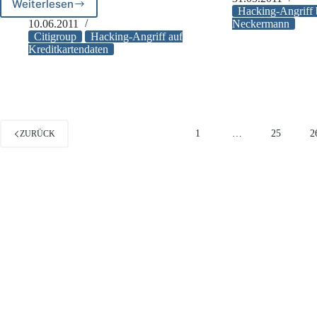
Weiterlesen
Citigroup:
bei
Hacking-Angriff 
Hacking-
Neckermann
10.06.2011
Neckermann
Angriff
Citigroup
Hacking-Angriff auf
auf
Kreditkartendaten
Kreditkartendaten
1
…
25
2
ZURÜCK