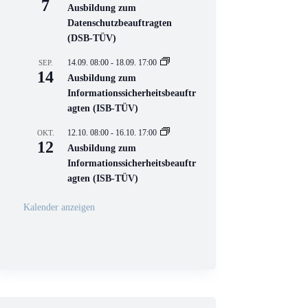
7
i
Ausbildung zum
r
Datenschutzbeauftragten
t
(DSB-TÜV)
u
e
l
14.09. 08:00
-
18.09. 17:00
SEP.
l
14
Ausbildung zum
V
Informationssicherheitsbeauftr
e
r
agten (ISB-TÜV)
a
n
12.10. 08:00
-
16.10. 17:00
OKT.
s
12
Ausbildung zum
t
a
Informationssicherheitsbeauftr
l
agten (ISB-TÜV)
t
u
n
Kalender anzeigen
g