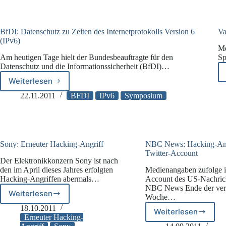
BfDI: Datenschutz zu Zeiten des Internetprotokolls Version 6
Va
(IPv6)
Me
Am heutigen Tage hielt der Bundesbeauftragte für den
Sp
Datenschutz und die Informationssicherheit (BfDI)…
Weiterlesen
BfDI:
Datenschutz
22.11.2011
BFDI
IPv6
Symposium
zu
Zeiten
des
Internetprotokolls
Version
Sony: Erneuter Hacking-Angriff
NBC News: Hacking-Ang
6
Twitter-Account
Der Elektronikkonzern Sony ist nach
(IPv6)
den im April dieses Jahres erfolgten
Medienangaben zufolge is
Hacking-Angriffen abermals…
Account des US-Nachric
NBC News Ende der ve
Weiterlesen
Woche…
Sony:
Erneuter
18.10.2011
Weiterlesen
NBC
Hacking-
Erneuter Hacking-
News: