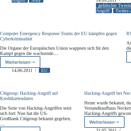
Angriff
Angriff
Sony
14.09.2011
Hacking-
gefälschte Tweet
Angriff
Angriff
Twitter
auf
Twitter-
Account
Computer Emergency Response Teams der EU kämpfen gegen
RS
Cyberkriminalität
An
Die Organe der Europäischen Union wappnen sich für den
di
Kampf gegen die wachsende…
Weiterlesen
Computer
Emergency
14.06.2011
EU
Response
Teams
der
EU
Citigroup: Hacking-Angriff auf
Hacking-Angriff bei Ne
kämpfen
Kreditkartendaten
Heute wurde bekannt, da
gegen
Die Serie von Hacking-Angriffen setzt
Versandkaufhaus Necker
Cyberkriminalität
sich fort: Nun hat die US-
Hacking-Angriffs gewor
Großbank Citigroup bekannt gegeben,
Weiterlesen
…
Hacking-
Angriff
31.05.2011