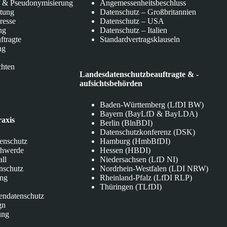
 & Pseudonymisierung
Angemessenheitsbeschluss
itung
Datenschutz – Großbritannien
eresse
Datenschutz – USA
ng
Datenschutz – Italien
ftragte
Standardvertragsklauseln
ng
chten
Landesdatenschutzbeauftragte & -
aufsichtsbehörden
Baden-Württemberg (LfDI BW)
Bayern (BayLfD & BayLDA)
raxis
Berlin (BlnBDI)
Datenschutzkonferenz (DSK)
tenschutz
Hamburg (HmbBfDI)
chwerde
Hessen (HBDI)
all
Niedersachsen (LfD NI)
nschutz
Nordrhein-Westfalen (LDI NRW)
ung
Rheinland-Pfalz (LfDI RLP)
Thüringen (TLfDI)
endatenschutz
gn
ung