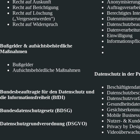
Recht auf Auskunft
Anonymisierung
Recht auf Berichtigung
Auftragsverarbe
Recht auf Löschung
Berechtigtes Int
(„Vergessenwerden“)
Datenminimieru
Recht auf Widerspruch
Datenschutzbeau
Datenverarbeitu
Einwilligung
Informationspfli
Bußgelder & aufsichtsbehördliche
Maßnahmen
Bußgelder
Aufsichtsbehördliche Maßnahmen
Datenschutz in der P
Beschäftigtenda
Bundesbeauftragte für den Datenschutz und
Datenschutzbes
die Informationsfreiheit (BfDI)
Datenschutzvorf
Gesundheitsdate
Gesichtserkenn
Bundesdatenschutzgesetz (BDSG)
Mobile Business
Nutzer- & Kund
Datenschutzgrundverordnung (DSGVO)
Privacy by Desi
Videoüberwach