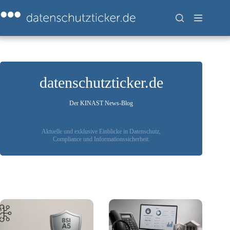
Zum
Inhalt
springen
datenschutzticker.de
Der KINAST News-Blog
Aktuelle und exklusive Einblicke in Datenschutz,
Compliance und Informationssicherheit.