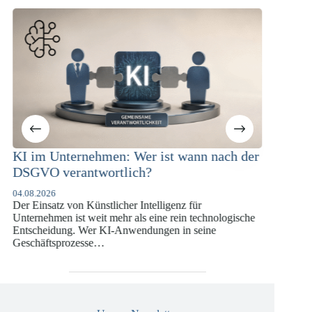
Wer ist wann nach der
KI-Compliance in der
ich?
Versicherungswirtschaft mit
DSGVO und KI-VO
r Intelligenz für
07.07.2026
als eine rein technologische
Die europäische Digitalregulierung hat
wendungen in seine
vergangenen Jahren eine enorme Komple
die insbesondere Unternehmen der Fin
Versicherungswirtschaft vor…