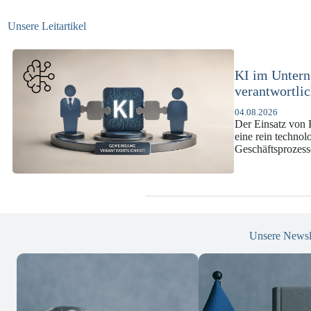
Unsere Leitartikel
KI-Complianc
DSGVO und 
07.07.2026
Die europäische 
enorme Komplexit
und Versicherun
Unsere Newsl