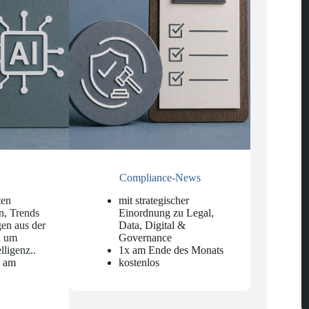
Compliance-News
ten
mit strategischer
n, Trends
Einordnung zu Legal,
en aus der
Data, Digital &
d um
Governance
elligenz.
.
1x am Ende des Monats
n am
kostenlos