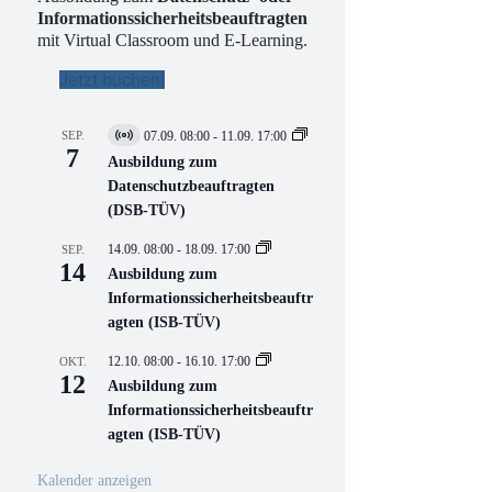
Informationssicherheitsbeauftragten
mit Virtual Classroom und E-Learning.
Jetzt buchen!
SEP.
07.09. 08:00
-
11.09. 17:00
V
7
i
Ausbildung zum
r
Datenschutzbeauftragten
t
(DSB-TÜV)
u
e
l
14.09. 08:00
-
18.09. 17:00
SEP.
l
14
Ausbildung zum
V
Informationssicherheitsbeauftr
e
r
agten (ISB-TÜV)
a
n
12.10. 08:00
-
16.10. 17:00
OKT.
s
12
Ausbildung zum
t
a
Informationssicherheitsbeauftr
l
agten (ISB-TÜV)
t
u
n
Kalender anzeigen