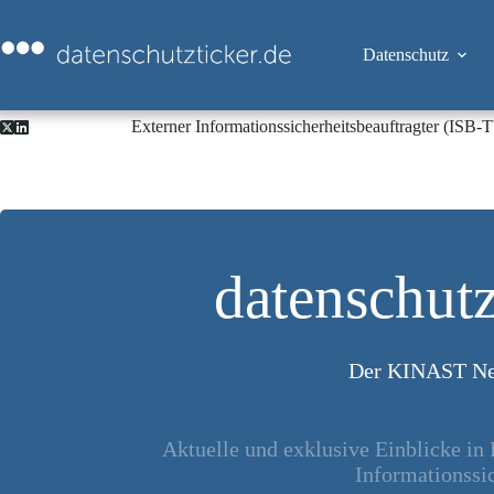
Zum
Inhalt
springen
Datenschutz
Externer Informationssicherheitsbeauftragter (ISB
datenschutz
Der KINAST Ne
Aktuelle und exklusive Einblicke in
Informationssic