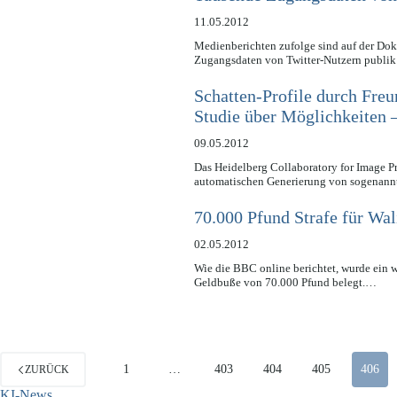
11.05.2012
Medienberichten zufolge sind auf der Do
Zugangsdaten von Twitter-Nutzern publik
Schatten-Profile durch Freu
Studie über Möglichkeiten –
09.05.2012
Das Heidelberg Collaboratory for Image Pr
automatischen Generierung von sogenannte
70.000 Pfund Strafe für Wa
02.05.2012
Wie die BBC online berichtet, wurde ein w
Geldbuße von 70.000 Pfund belegt.…
1
…
403
404
405
406
ZURÜCK
KI-News