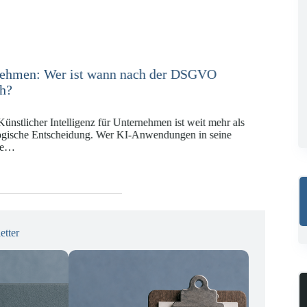
e in der Versicherungswirtschaft mit DORA,
KI-VO
Digitalregulierung hat in den vergangenen Jahren eine
ät erreicht, die insbesondere Unternehmen der Finanz-
gswirtschaft vor…
etter