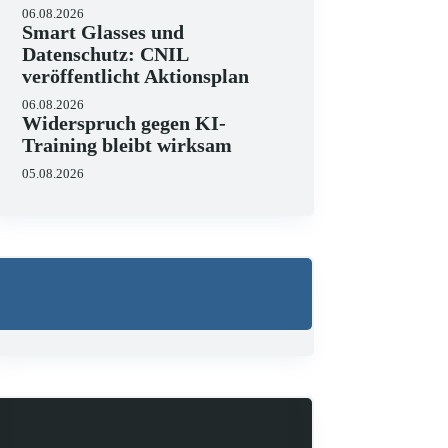
06.08.2026
Smart Glasses und
Datenschutz: CNIL
veröffentlicht Aktionsplan
06.08.2026
Wo liegen die Grenzen 
Widerspruch gegen KI-
Training bleibt wirksam
23.06.2026
KI hält zunehmend Einzug in J
05.08.2026
strukturieren, Schriftsätze au
Zugleich zeigen aktuelle…