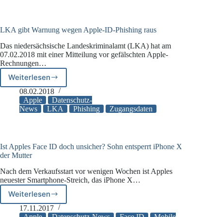
von
US-
Verbraucherschutz-
Organisation
LKA gibt Warnung wegen Apple-ID-Phishing raus
für
Das niedersächsische Landeskriminalamt (LKA) hat am
gut
07.02.2018 mit einer Mitteilung vor gefälschten Apple-
befunden
Rechnungen…
Weiterlesen
LKA
gibt
08.02.2018
Warnung
Apple
Datenschutz-
wegen
News
LKA
Phishing
Zugangsdaten
Apple-
ID-
Phishing
raus
Ist Apples Face ID doch unsicher? Sohn entsperrt iPhone X
der Mutter
Nach dem Verkaufsstart vor wenigen Wochen ist Apples
neuester Smartphone-Streich, das iPhone X…
Weiterlesen
Ist
Apples
17.11.2017
Face
Apple
Datenschutz-News
Face ID
Mobile