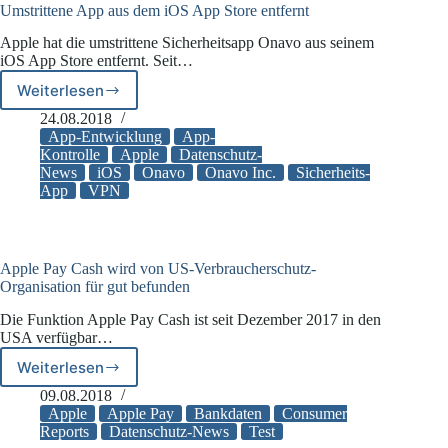
Umstrittene App aus dem iOS App Store entfernt
Apple hat die umstrittene Sicherheitsapp Onavo aus seinem
iOS App Store entfernt. Seit…
Weiterlesen
Umstrittene
App
24.08.2018
aus
App-Entwicklung
App-
dem
Kontrolle
Apple
Datenschutz-
News
iOS
Onavo
Onavo Inc.
Sicherheits-
iOS
App
VPN
App
Store
entfernt
Apple Pay Cash wird von US-Verbraucherschutz-
Organisation für gut befunden
Die Funktion Apple Pay Cash ist seit Dezember 2017 in den
USA verfügbar…
Weiterlesen
Apple
Pay
09.08.2018
Cash
Apple
Apple Pay
Bankdaten
Consumer
wird
Reports
Datenschutz-News
Test