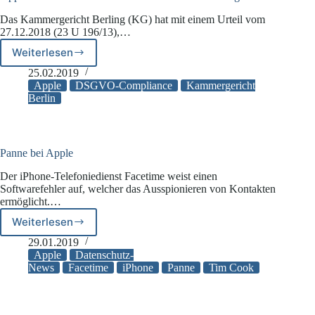
Das Kammergericht Berling (KG) hat mit einem Urteil vom
27.12.2018 (23 U 196/13),…
Weiterlesen
Apples
Datenschutzrichtlinie
25.02.2019
ist
Apple
DSGVO-Compliance
Kammergericht
teilweise
Berlin
rechtswidrig
Panne bei Apple
Der iPhone-Telefoniedienst Facetime weist einen
Softwarefehler auf, welcher das Ausspionieren von Kontakten
ermöglicht.…
Weiterlesen
Panne
bei
29.01.2019
Apple
Apple
Datenschutz-
News
Facetime
iPhone
Panne
Tim Cook