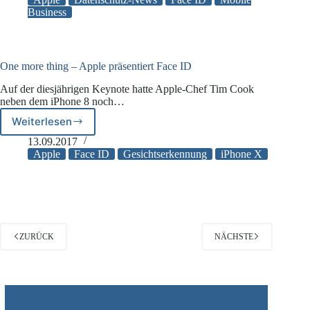
ID
Business
doch
unsicher?
Sohn
entsperrt
One more thing – Apple präsentiert Face ID
iPhone
Auf der diesjährigen Keynote hatte Apple-Chef Tim Cook
X
neben dem iPhone 8 noch…
der
Mutter
Weiterlesen
One
more
13.09.2017
thing
Apple
Face ID
Gesichtserkennung
iPhone X
–
Apple
präsentiert
Face
ID
ZURÜCK
NÄCHSTE