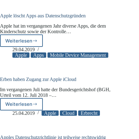
Werbe-
Tracking
Apple löscht Apps aus Datenschutzgründen
Apple hat im vergangenen Jahr diverse Apps, die dem
Kinderschutz sowie der Kontrolle…
Weiterlesen
Apple
löscht
29.04.2019
Apps
Apple
Apps
Mobile Device Management
aus
Datenschutzgründen
Erben haben Zugang zur Apple iCloud
Im vergangenen Juli hatte der Bundesgerichtshof (BGH,
Urteil vom 12. Juli 2018 –…
Weiterlesen
Erben
haben
25.04.2019
Apple
Cloud
Erbrecht
Zugang
zur
Apple
iCloud
Apples Datenschutzrichtlinie ist teilweise rechtswidrig