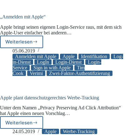
Verstöße
„Anmelden mit Apple“
Apple bringt seinen eigenen Login-Service raus, mit dem sich
Apple-User einfacher bei anderen…
Weiterlesen
„Anmelden
mit
05.06.2019
Apple“
Anmelden mit Apple
Apple
Identifikation
Log-
in-Dienst
LogIn
Login-Dienst
Login-
Service
Sign in with Apple
Tim
Cook
Verimi
Zwei-Faktor-Authentifizierung
Apple plant datenschutzgerechtes Werbe-Tracking
Unter dem Namen „Privacy Preserving Ad Click Attribution“
hat Apple einen neuen Vorschlag…
Weiterlesen
Apple
plant
24.05.2019
Apple
Werbe-Tracking
datenschutzgerechtes