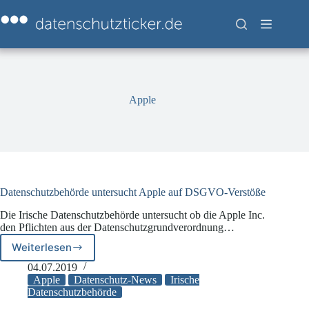
Zum
Inhalt
springen
Apple
Datenschutzbehörde untersucht Apple auf DSGVO-Verstöße
Die Irische Datenschutzbehörde untersucht ob die Apple Inc.
den Pflichten aus der Datenschutzgrundverordnung…
Weiterlesen
Datenschutzbehörde
untersucht
04.07.2019
Apple
Apple
Datenschutz-News
Irische
auf
Datenschutzbehörde
DSGVO-