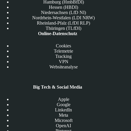
Hamburg (HmbBfDI)
Hessen (HBDI)
Niedersachsen (LfD NI)
Nordrhein-Westfalen (LDI NRW)
Rheinland-Pfalz (LfDI RLP)
Thüringen (TLfDI)
Online-Datenschutz
Cookies
Telemetrie
Tracking
VPN
Websiteanalyse
Big Tech & Social Media
Apple
Google
LinkedIn
Meta
Microsoft
OpenAI
Pinterest