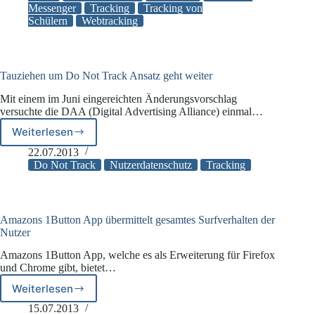
Messenger
Tracking
Tracking von
und
Schülern
Webtracking
stalkt
seine
Freunde
via
Facebook
Tauziehen um Do Not Track Ansatz geht weiter
Messenger
Mit einem im Juni eingereichten Änderungsvorschlag
versuchte die DAA (Digital Advertising Alliance) einmal…
Weiterlesen
Tauziehen
um
22.07.2013
Do
Do Not Track
Nutzerdatenschutz
Tracking
Not
Track
Ansatz
geht
Amazons 1Button App übermittelt gesamtes Surfverhalten der
weiter
Nutzer
Amazons 1Button App, welche es als Erweiterung für Firefox
und Chrome gibt, bietet…
Weiterlesen
Amazons
1Button
15.07.2013