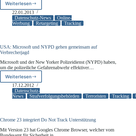
Weiterlesen
Drawbridge
will
22.01.2013
Tracking
Datenschutz-News
Online-
und
Werbung
Retargeting
Tracking
Retargeting
über
Gerätegrenzen
hinweg
USA: Microsoft und NYPD gehen gemeinsam auf
ermöglichen
Verbrecherjagd
Microsoft und der New Yorker Polizeidienst (NYPD) haben,
um die polizeiliche Gefahrenabwehr effektiver…
Weiterlesen
USA:
Microsoft
17.12.2012
und
Datenschutz-
NYPD
News
Strafverfolgungsbehörden
Terroristen
Tracking
gehen
gemeinsam
auf
Verbrecherjagd
Chrome 23 integriert Do Not Track Unterstützung
Mit Version 23 hat Googles Chrome Browser, welcher vom
Bundesamt für Sicherheit in…