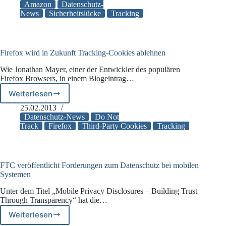
App
Amazon
Datenschutz-
übermittelt
News
Sicherheitslücke
Tracking
gesamtes
Surfverhalten
der
Nutzer
Firefox wird in Zukunft Tracking-Cookies ablehnen
Wie Jonathan Mayer, einer der Entwickler des populären
Firefox Browsers, in einem Blogeintrag…
Weiterlesen
Firefox
wird
25.02.2013
in
Datenschutz-News
Do Not
Zukunft
Track
Firefox
Third-Party Cookies
Tracking
Tracking-
Cookies
ablehnen
FTC veröffentlicht Forderungen zum Datenschutz bei mobilen
Systemen
Unter dem Titel „Mobile Privacy Disclosures – Building Trust
Through Transparency“ hat die…
Weiterlesen
FTC