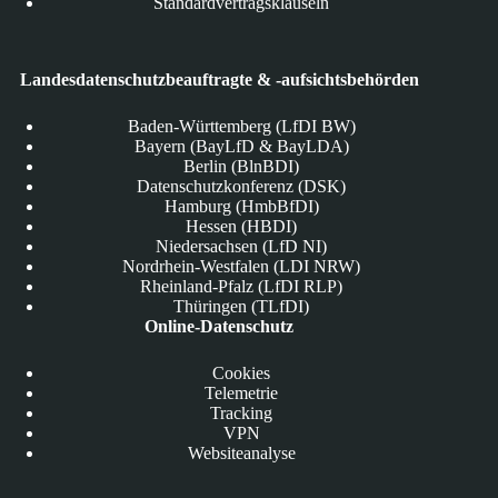
Standardvertragsklauseln
Landesdatenschutzbeauftragte & -aufsichtsbehörden
Baden-Württemberg (LfDI BW)
Bayern (BayLfD & BayLDA)
Berlin (BlnBDI)
Datenschutzkonferenz (DSK)
Hamburg (HmbBfDI)
Hessen (HBDI)
Niedersachsen (LfD NI)
Nordrhein-Westfalen (LDI NRW)
Rheinland-Pfalz (LfDI RLP)
Thüringen (TLfDI)
Online-Datenschutz
Cookies
Telemetrie
Tracking
VPN
Websiteanalyse