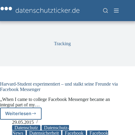
Zum
Inhalt
springen
Tracking
Harvard-Student experimentiert – und stalkt seine Freunde via
Facebook Messenger
„When I came to college Facebook Messenger became an
integral part of my…
Weiterlesen
Harvard-
Student
29.05.2015
experimentiert
Datenschutz
Datenschutz-
–
News
Datensicherheit
Facebook
Facebook