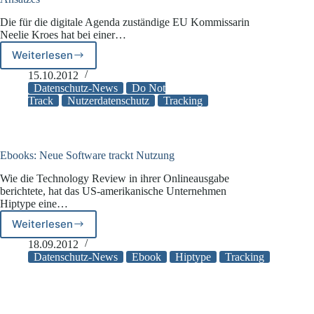
Die für die digitale Agenda zuständige EU Kommissarin
Neelie Kroes hat bei einer…
Weiterlesen
EU-
Kommissarin
15.10.2012
fürchtet
Datenschutz-News
Do Not
Verwässerung
Track
Nutzerdatenschutz
Tracking
des
Do
Not
Track
Ebooks: Neue Software trackt Nutzung
Ansatzes
Wie die Technology Review in ihrer Onlineausgabe
berichtete, hat das US-amerikanische Unternehmen
Hiptype eine…
Weiterlesen
Ebooks:
Neue
18.09.2012
Software
Datenschutz-News
Ebook
Hiptype
Tracking
trackt
Nutzung