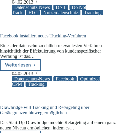
veröffentlicht
04.02.2013
Forderungen
Datenschutz-News
DNT
Do Not
zum
Track
FTC
Nutzerdatenschutz
Tracking
Datenschutz
bei
mobilen
Systemen
Facebook installiert neues Tracking-Verfahren
Eines der datenschutzrechtlich relevantesten Verfahren
hinsichtlich der Effektuierung von kundenspezifischer
Werbung ist das…
Weiterlesen
Facebook
installiert
04.02.2013
neues
Datenschutz-News
Facebook
Optimized
Tracking-
CPM
Tracking
Verfahren
Drawbridge will Tracking und Retargeting über
Gerätegrenzen hinweg ermöglichen
Das Start-Up Drawbridge möchte Retargeting auf einem ganz
neuen Niveau ermöglichen, indem es…