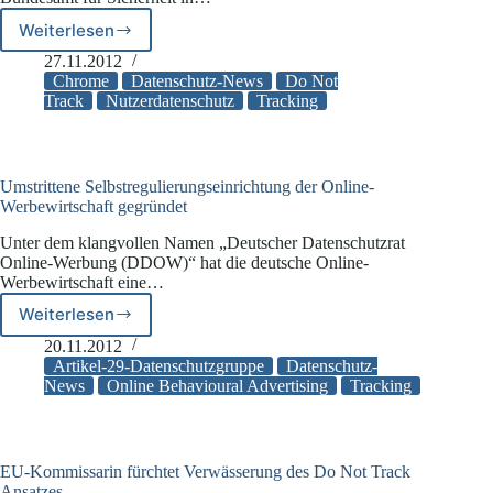
Weiterlesen
Chrome
23
27.11.2012
integriert
Chrome
Datenschutz-News
Do Not
Do
Track
Nutzerdatenschutz
Tracking
Not
Track
Unterstützung
Umstrittene Selbstregulierungseinrichtung der Online-
Werbewirtschaft gegründet
Unter dem klangvollen Namen „Deutscher Datenschutzrat
Online-Werbung (DDOW)“ hat die deutsche Online-
Werbewirtschaft eine…
Weiterlesen
Umstrittene
Selbstregulierungseinrichtung
20.11.2012
der
Artikel-29-Datenschutzgruppe
Datenschutz-
Online-
News
Online Behavioural Advertising
Tracking
Werbewirtschaft
gegründet
EU-Kommissarin fürchtet Verwässerung des Do Not Track
Ansatzes