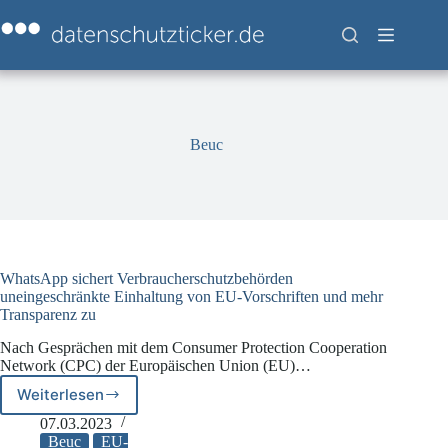
Zum
Inhalt
springen
Beuc
WhatsApp sichert Verbraucherschutzbehörden
uneingeschränkte Einhaltung von EU-Vorschriften und mehr
Transparenz zu
Nach Gesprächen mit dem Consumer Protection Cooperation
Network (CPC) der Europäischen Union (EU)…
Weiterlesen
WhatsApp
sichert
07.03.2023
Verbraucherschutzbehörden
Beuc
EU-