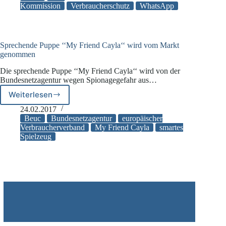
uneingeschränkte
Kommission
Verbraucherschutz
WhatsApp
Einhaltung
von
EU-
Vorschriften
Sprechende Puppe ‘‘My Friend Cayla‘‘ wird vom Markt
und
genommen
mehr
Die sprechende Puppe ‘‘My Friend Cayla‘‘ wird von der
Transparenz
Bundesnetzagentur wegen Spionagegefahr aus…
zu
Weiterlesen
Sprechende
Puppe
24.02.2017
‘‘My
Beuc
Bundesnetzagentur
europäischer
Friend
Verbraucherverband
My Friend Cayla
smartes
Spielzeug
Cayla‘‘
wird
vom
Markt
genommen