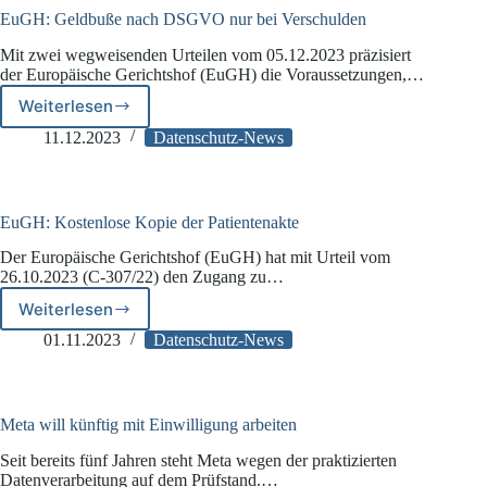
DSGVO
EuGH: Geldbuße nach DSGVO nur bei Verschulden
Mit zwei wegweisenden Urteilen vom 05.12.2023 präzisiert
der Europäische Gerichtshof (EuGH) die Voraussetzungen,…
Weiterlesen
EuGH:
Geldbuße
11.12.2023
Datenschutz-News
nach
DSGVO
nur
bei
EuGH: Kostenlose Kopie der Patientenakte
Verschulden
Der Europäische Gerichtshof (EuGH) hat mit Urteil vom
26.10.2023 (C-307/22) den Zugang zu…
Weiterlesen
EuGH:
Kostenlose
01.11.2023
Datenschutz-News
Kopie
der
Patientenakte
Meta will künftig mit Einwilligung arbeiten
Seit bereits fünf Jahren steht Meta wegen der praktizierten
Datenverarbeitung auf dem Prüfstand.…