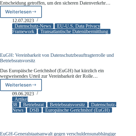
Entscheidung getroffen, um den sicheren Datenverkehr…
Weiterlesen
Datenübermittlung
in
12.07.2023
die
Datenschutz-News
EU-U.S. Data Privacy
USA:
Framework
Transatlantische Datenübermittlung
Trans-
Atlantic
Data
Privacy
EuGH: Vereinbarkeit von Datenschutzbeauftragterrolle und
Framework
Betriebsratsvorsitz
beschlossen
Das Europäische Gerichtshof (EuGH) hat kürzlich ein
wegweisendes Urteil zur Vereinbarkeit der Rolle…
Weiterlesen
EuGH:
Vereinbarkeit
09.06.2023
von
Artikel
Datenschutzbeauftragterrolle
38
Betriebsrat
Betriebsratsvorsitz
Datenschutz-
News
DSB
Europäische Gerichtshof (EuGH)
und
Betriebsratsvorsitz
EuGH-Generalstaatsanwalt gegen verschuldensunabhängige