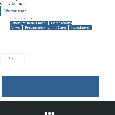
sein Urteil in…
Weiterlesen
EU-
Gericht:
03.05.2023
Wann
anonymisierte Daten
Datenschutz-
gelten
News
Personenbezogene Daten
Pseudonym
pseudonymisierte
Daten
als
personenbezogene
Daten?
ZURÜCK