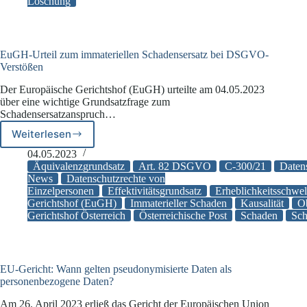
Löschung
30
DSGVO
unrechtmäßige
Verarbeitung?
EuGH-Urteil zum immateriellen Schadensersatz bei DSGVO-
Verstößen
Der Europäische Gerichtshof (EuGH) urteilte am 04.05.2023
über eine wichtige Grundsatzfrage zum
Schadensersatzanspruch…
Weiterlesen
EuGH-
Urteil
04.05.2023
zum
Äquivalenzgrundsatz
Art. 82 DSGVO
C-300/21
Daten
immateriellen
News
Datenschutzrechte von
Einzelpersonen
Effektivitätsgrundsatz
Erheblichkeitsschwel
Schadensersatz
Gerichtshof (EuGH)
Immaterieller Schaden
Kausalität
Ob
bei
Gerichtshof Österreich
Österreichische Post
Schaden
Sch
DSGVO-
Verstößen
EU-Gericht: Wann gelten pseudonymisierte Daten als
personenbezogene Daten?
Am 26. April 2023 erließ das Gericht der Europäischen Union