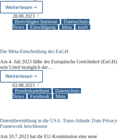
Weiterlesen
Meta
will
28.08.2023
künftig
Berechtigtes Interesse
Datenschutz-
mit
News
Einwilligung
Meta
noyb
Einwilligung
arbeiten
Die Meta-Entscheidung des EuGH
Am 4. Juli 2023 fällte der Europäische Gerichtshof (EuGH)
sein Urteil bezüglich der…
Weiterlesen
Die
Meta-
02.08.2023
Entscheidung
Bundeskartellamt
Datenschutz-
des
News
Facebook
Meta
EuGH
Datenübermittlung in die USA: Trans-Atlantic Data Privacy
Framework beschlossen
Am 10.7.2023 hat die EU-Kommission eine neue