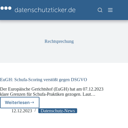
Zum
Inhalt
springen
Rechtsprechung
EuGH: Schufa-Scoring verstößt gegen DSGVO
Der Europäische Gerichtshof (EuGH) hat am 07.12.2023
klare Grenzen für Schufa-Praktiken gezogen. Laut…
Weiterlesen
EuGH:
Schufa-
12.12.2023
Datenschutz-News
Scoring
verstößt
gegen