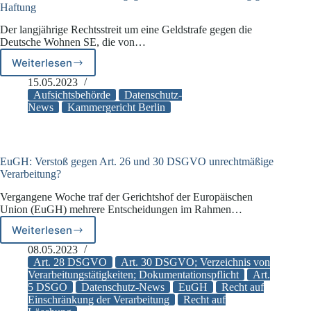
Haftung
Der langjährige Rechtsstreit um eine Geldstrafe gegen die
Deutsche Wohnen SE, die von…
Weiterlesen
EuGH-
Generalstaatsanwalt
15.05.2023
gegen
Aufsichtsbehörde
Datenschutz-
verschuldensunabhängige
News
Kammergericht Berlin
Haftung
EuGH: Verstoß gegen Art. 26 und 30 DSGVO unrechtmäßige
Verarbeitung?
Vergangene Woche traf der Gerichtshof der Europäischen
Union (EuGH) mehrere Entscheidungen im Rahmen…
Weiterlesen
EuGH:
Verstoß
08.05.2023
gegen
Art. 28 DSGVO
Art. 30 DSGVO; Verzeichnis von
Art.
Verarbeitungstätigkeiten; Dokumentationspflicht
Art.
5 DSGO
Datenschutz-News
EuGH
Recht auf
26
Einschränkung der Verarbeitung
Recht auf
und