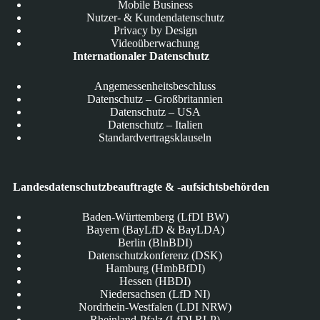
Mobile Business
Nutzer- & Kundendatenschutz
Privacy by Design
Videoüberwachung
Internationaler Datenschutz
Angemessenheitsbeschluss
Datenschutz – Großbritannien
Datenschutz – USA
Datenschutz – Italien
Standardvertragsklauseln
Landesdatenschutzbeauftragte & -aufsichtsbehörden
Baden-Württemberg (LfDI BW)
Bayern (BayLfD & BayLDA)
Berlin (BlnBDI)
Datenschutzkonferenz (DSK)
Hamburg (HmbBfDI)
Hessen (HBDI)
Niedersachsen (LfD NI)
Nordrhein-Westfalen (LDI NRW)
Rheinland-Pfalz (LfDI RLP)