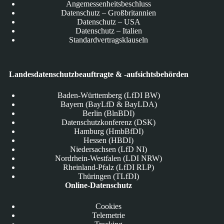
Angemessenheitsbeschluss
Datenschutz – Großbritannien
Datenschutz – USA
Datenschutz – Italien
Standardvertragsklauseln
Landesdatenschutzbeauftragte & -aufsichtsbehörden
Baden-Württemberg (LfDI BW)
Bayern (BayLfD & BayLDA)
Berlin (BlnBDI)
Datenschutzkonferenz (DSK)
Hamburg (HmbBfDI)
Hessen (HBDI)
Niedersachsen (LfD NI)
Nordrhein-Westfalen (LDI NRW)
Rheinland-Pfalz (LfDI RLP)
Thüringen (TLfDI)
Online-Datenschutz
Cookies
Telemetrie