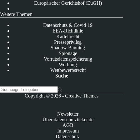
Europäischer Gerichtshof (EuGH)
Weitere Themen
Datenschutz & Covid-19
EEA-Richtlinie
Kartellrecht
Presseprivileg
Shadow Banning
Spionage
Vorratsdatenspeicherung
Werbung
Wettbewerbsrecht
Suche
K
Copyright © 2026 -
Creative Themes
e
i
n
Newsletter
e
Über datenschutzticker.de
E
AGB
r
Impressum
g
Datenschutz