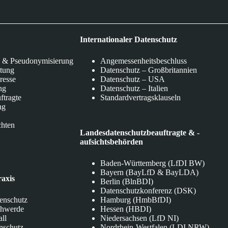
Internationaler Datenschutz
 & Pseudonymisierung
Angemessenheitsbeschluss
itung
Datenschutz – Großbritannien
eresse
Datenschutz – USA
ng
Datenschutz – Italien
ftragte
Standardvertragsklauseln
ng
chten
Landesdatenschutzbeauftragte & -
aufsichtsbehörden
Baden-Württemberg (LfDI BW)
Bayern (BayLfD & BayLDA)
raxis
Berlin (BlnBDI)
Datenschutzkonferenz (DSK)
tenschutz
Hamburg (HmbBfDI)
chwerde
Hessen (HBDI)
all
Niedersachsen (LfD NI)
nschutz
Nordrhein-Westfalen (LDI NRW)