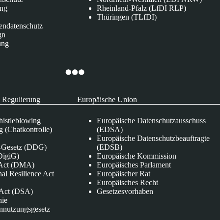
ung
Rheinland-Pfalz (LfDI RLP)
Thüringen (TLfDI)
endatenschutz
gn
ung
 Regulierung
Europäische Union
istleblowing
Europäische Datenschutzausschuss
 (Chatkontrolle)
(EDSA)
Europäische Datenschutzbeauftragte
e-Gesetz (DDG)
(EDSB)
DigiG)
Europäische Kommission
s Act (DMA)
Europäisches Parlament
nal Resilience Act
Europäischer Rat
Europäisches Recht
s Act (DSA)
Gesetzesvorhaben
nie
nnutzungsgesetz