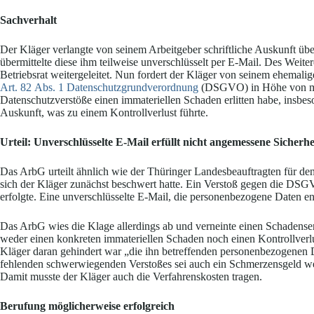
Sachverhalt
Der Kläger verlangte von seinem Arbeitgeber schriftliche Auskunft übe
übermittelte diese ihm teilweise unverschlüsselt per E-Mail. Des Wei
Betriebsrat weitergeleitet. Nun fordert der Kläger von seinem ehemal
Art. 82 Abs. 1 Datenschutzgrundverordnung
(DSGVO) in Höhe von mind
Datenschutzverstöße einen immateriellen Schaden erlitten habe, insbes
Auskunft, was zu einem Kontrollverlust führte.
Urteil: Unverschlüsselte E-Mail erfüllt nicht angemessene Sicher
Das ArbG urteilt ähnlich wie der Thüringer Landesbeauftragten für de
sich der Kläger zunächst beschwert hatte. Ein Verstoß gegen die DSGV
erfolgte. Eine unverschlüsselte E-Mail, die personenbezogene Daten enth
Das ArbG wies die Klage allerdings ab und verneinte einen Schadenser
weder einen konkreten immateriellen Schaden noch einen Kontrollverl
Kläger daran gehindert war „die ihn betreffenden personenbezogenen Da
fehlenden schwerwiegenden Verstoßes sei auch ein Schmerzensgeld weg
Damit musste der Kläger auch die Verfahrenskosten tragen.
Berufung möglicherweise erfolgreich