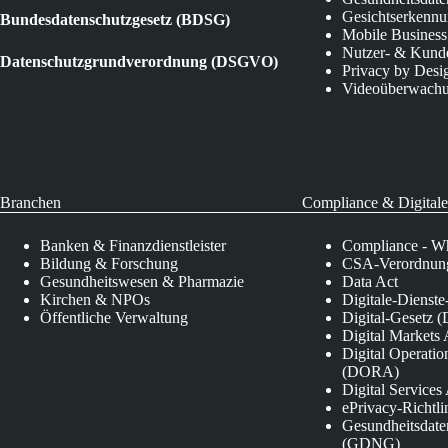
Gesichtserkenn
Bundesdatenschutzgesetz (BDSG)
Mobile Business
Nutzer- & Kund
Datenschutzgrundverordnung (DSGVO)
Privacy by Desi
Videoüberwach
Branchen
Compliance & Digitale
Banken & Finanzdienstleister
Compliance - Wh
Bildung & Forschung
CSA-Verordnung
Gesundheitswesen & Pharmazie
Data Act
Kirchen & NPOs
Digitale-Dienst
Öffentliche Verwaltung
Digital-Gesetz (
Digital Market
Digital Operatio
(DORA)
Digital Service
ePrivacy-Richtli
Gesundheitsdate
(GDNG)