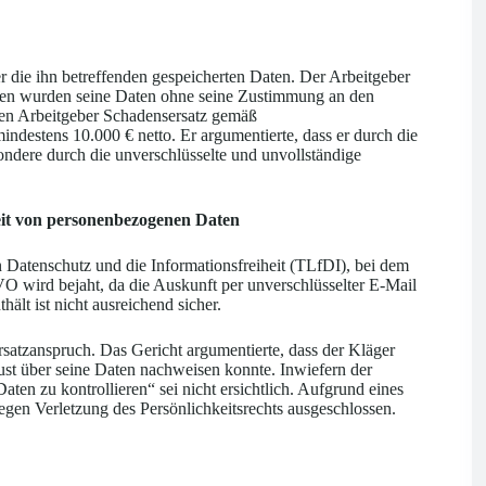
r die ihn betreffenden gespeicherten Daten. Der Arbeitgeber
teren wurden seine Daten ohne seine Zustimmung an den
igen Arbeitgeber Schadensersatz gemäß
estens 10.000 € netto. Er argumentierte, dass er durch die
ondere durch die unverschlüsselte und unvollständige
heit von personenbezogenen Daten
n Datenschutz und die Informationsfreiheit (TLfDI), bei dem
O wird bejaht, da die Auskunft per unverschlüsselter E-Mail
ält ist nicht ausreichend sicher.
satzanspruch. Das Gericht argumentierte, dass der Kläger
ust über seine Daten nachweisen konnte. Inwiefern der
ten zu kontrollieren“ sei nicht ersichtlich. Aufgrund eines
en Verletzung des Persönlichkeitsrechts ausgeschlossen.