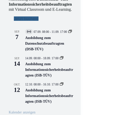
Informationssicherheitsbeauftragten
mit Virtual Classroom und E-Learning.
Jetzt buchen!
SEP.
07.09. 08:00
-
11.09. 17:00
V
7
i
Ausbildung zum
r
Datenschutzbeauftragten
t
(DSB-TÜV)
u
e
l
14.09. 08:00
-
18.09. 17:00
SEP.
l
14
Ausbildung zum
V
Informationssicherheitsbeauftr
e
r
agten (ISB-TÜV)
a
n
12.10. 08:00
-
16.10. 17:00
OKT.
s
12
Ausbildung zum
t
a
Informationssicherheitsbeauftr
l
agten (ISB-TÜV)
t
u
n
Kalender anzeigen