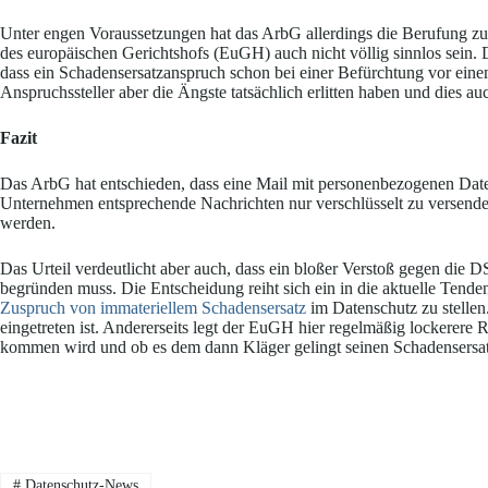
Unter engen Voraussetzungen hat das ArbG allerdings die Berufung zu 
des europäischen Gerichtshofs (EuGH) auch nicht völlig sinnlos sein. 
dass ein Schadensersatzanspruch schon bei einer Befürchtung vor eine
Anspruchssteller aber die Ängste tatsächlich erlitten haben und dies a
Fazit
Das ArbG hat entschieden, dass eine Mail mit personenbezogenen Daten
Unternehmen entsprechende Nachrichten nur verschlüsselt zu versend
werden.
Das Urteil verdeutlicht aber auch, dass ein bloßer Verstoß gegen die
begründen muss. Die Entscheidung reiht sich ein in die aktuelle Tende
Zuspruch von immateriellem Schadensersatz
im Datenschutz zu stellen
eingetreten ist. Andererseits legt der EuGH hier regelmäßig lockerere
kommen wird und ob es dem dann Kläger gelingt seinen Schadensersatz
#
Datenschutz-News