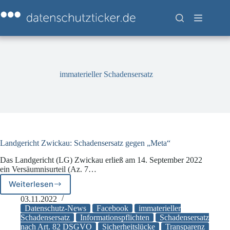
Zum
Inhalt
springen
immaterieller Schadensersatz
Landgericht Zwickau: Schadensersatz gegen „Meta“
Das Landgericht (LG) Zwickau erließ am 14. September 2022
ein Versäumnisurteil (Az. 7…
Weiterlesen
Landgericht
Zwickau:
03.11.2022
Schadensersatz
Datenschutz-News
Facebook
immaterieller
gegen
Schadensersatz
Informationspflichten
Schadensersatz
nach Art. 82 DSGVO
Sicherheitslücke
Transparenz
„Meta“