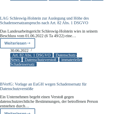
LAG Schleswig-Holstein zur Auslegung und Höhe des
Schadensersatzanspruchs nach Art. 82 Abs. 1 DSGVO
Das Landesarbeitsgericht Schleswig-Holstein wies in seinem
Beschluss vom 01.06.2022 (6 Ta 49/22) eine…
Weiterlesen
LAG
Schleswig-
30.06.2022
Holstein
Art. 82 Abs. 1 DSGVO
Datenschutz-
zur
News
Datenschutzverstoß
immaterieller
Schadensersatz
Auslegung
und
Höhe
des
Schadensersatzanspruchs
BVerfG: Vorlage an EuGH wegen Schadensersatz für
nach
Datenschutzverstöße
Art.
Ein Unternehmen begeht einen Verstoß gegen
82
datenschutzrechtliche Bestimmungen, der betroffenen Person
Abs.
entstehen durch…
1
DSGVO
Weiterlesen