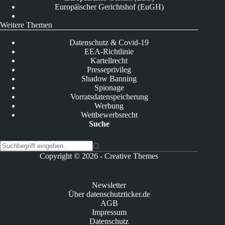
Europäischer Gerichtshof (EuGH)
Weitere Themen
Datenschutz & Covid-19
EEA-Richtlinie
Kartellrecht
Presseprivileg
Shadow Banning
Spionage
Vorratsdatenspeicherung
Werbung
Wettbewerbsrecht
Suche
K
Copyright © 2026 -
Creative Themes
e
i
n
Newsletter
e
Über datenschutzticker.de
E
AGB
r
Impressum
g
Datenschutz