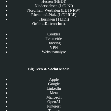
Hessen (HBDI)
Niedersachsen (LfD NI)
Nordrhein-Westfalen (LDI NRW)
Rheinland-Pfalz (LfDI RLP)
Thüringen (TLfDI)
Online-Datenschutz
Cookies
Telemetrie
Tracking
VPN
Websiteanalyse
Big Tech & Social Media
Apple
Google
LinkedIn
Meta
Microsoft
OpenAI
Pinterest
Twitter