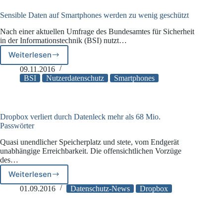
Sensible Daten auf Smartphones werden zu wenig geschützt
Nach einer aktuellen Umfrage des Bundesamtes für Sicherheit
in der Informationstechnik (BSI) nutzt…
Weiterlesen
Sensible
Daten
09.11.2016
auf
BSI
Nutzerdatenschutz
Smartphones
Smartphones
werden
zu
wenig
Dropbox verliert durch Datenleck mehr als 68 Mio.
geschützt
Passwörter
Quasi unendlicher Speicherplatz und stete, vom Endgerät
unabhängige Erreichbarkeit. Die offensichtlichen Vorzüge
des…
Weiterlesen
Dropbox
verliert
01.09.2016
Datenschutz-News
Dropbox
durch
Datenleck
mehr