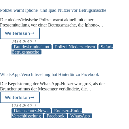
soll
erstmalig
Polizei warnt Iphone- und Ipad-Nutzer vor Betrugsmasche
auch
Die niedersächsische Polizei warnt aktuell mit einer
Nutzerdaten
Pressemitteilung vor einer Betrugsmasche, die Iphone-…
aus
iCloud-
Weiterlesen
Polizei
Accounts
warnt
23.01.2017
erheben
Iphone-
Bundeskriminalamt
Polizei Niedersachsen
Safari-
und
Betrugsmasche
Ipad-
Nutzer
vor
Betrugsmasche
WhatsApp-Verschlüsselung hat Hintertür zu Facebook
Die Begeisterung der WhatsApp-Nutzer war groß, als der
Branchenprimus der Messenger verkündete, die…
Weiterlesen
WhatsApp-
Verschlüsselung
17.01.2017
hat
Datenschutz-News
Ende-zu-Ende-
Hintertür
Verschlüsselung
Facebook
WhatsApp
zu
Facebook