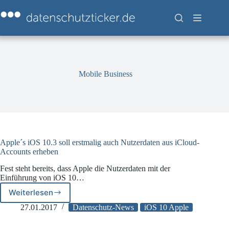
Zum
Inhalt
springen
Mobile Business
Apple´s iOS 10.3 soll erstmalig auch Nutzerdaten aus iCloud-
Accounts erheben
Fest steht bereits, dass Apple die Nutzerdaten mit der
Einführung von iOS 10…
Weiterlesen
Apple
´s
27.01.2017
Datenschutz-News
iOS 10 Apple
iOS
10.3