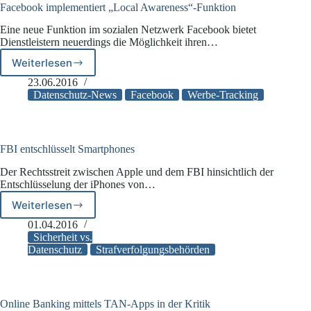
als
Facebook implementiert „Local Awareness“-Funktion
68
Eine neue Funktion im sozialen Netzwerk Facebook bietet
Mio.
Dienstleistern neuerdings die Möglichkeit ihren…
Passwörter
Weiterlesen
Facebook
implementiert
23.06.2016
„Local
Datenschutz-News
Facebook
Werbe-Tracking
Awareness“-
Funktion
FBI entschlüsselt Smartphones
Der Rechtsstreit zwischen Apple und dem FBI hinsichtlich der
Entschlüsselung der iPhones von…
Weiterlesen
FBI
entschlüsselt
01.04.2016
Smartphones
Sicherheit vs.
Datenschutz
Strafverfolgungsbehörden
Online Banking mittels TAN-Apps in der Kritik