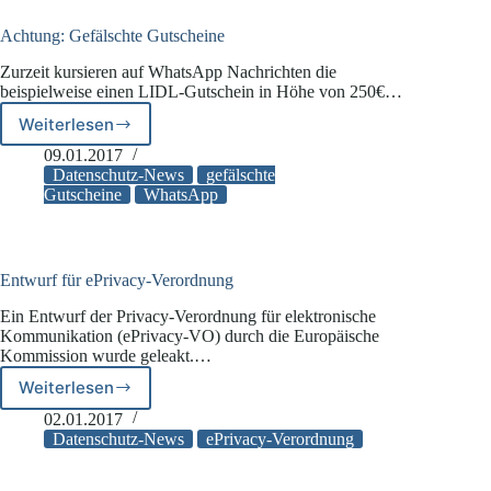
Achtung: Gefälschte Gutscheine
Zurzeit kursieren auf WhatsApp Nachrichten die
beispielweise einen LIDL-Gutschein in Höhe von 250€…
Weiterlesen
Achtung:
Gefälschte
09.01.2017
Gutscheine
Datenschutz-News
gefälschte
Gutscheine
WhatsApp
Entwurf für ePrivacy-Verordnung
Ein Entwurf der Privacy-Verordnung für elektronische
Kommunikation (ePrivacy-VO) durch die Europäische
Kommission wurde geleakt.…
Weiterlesen
Entwurf
für
02.01.2017
ePrivacy-
Datenschutz-News
ePrivacy-Verordnung
Verordnung