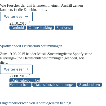
Wie Forscher der Uni Erlangen in einem Angriff zeigen
konnten, ist die Kombination…
Weiterlesen
Online
Banking
23.10.2015
mittels
Android
Online banking
Sparkasse
TAN-
Apps
in
der
Spotfiy ändert Datenschutzbestimmungen
Kritik
Zum 19.08.2015 hat der Musik-Streamingdienst Spotify seine
Nutzungs- und Datenschutzbestimmungen geändert, wie
die…
Weiterlesen
Spotfiy
ändert
27.08.2015
Datenschutzbestimmungen
Datenerhebung bei
Verbrauchern
Datenschutzbestimmungen
Standortdaten
Fingerabdruckscan von Androidgeräten bedingt