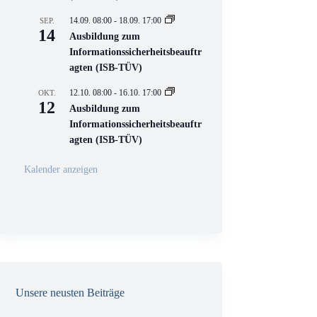
e
l
14.09. 08:00
-
18.09. 17:00
SEP.
l
14
Ausbildung zum
V
Informationssicherheitsbeauftr
e
r
agten (ISB-TÜV)
a
n
12.10. 08:00
-
16.10. 17:00
OKT.
s
12
Ausbildung zum
t
a
Informationssicherheitsbeauftr
l
agten (ISB-TÜV)
t
u
n
Kalender anzeigen
g
Unsere neusten Beiträge