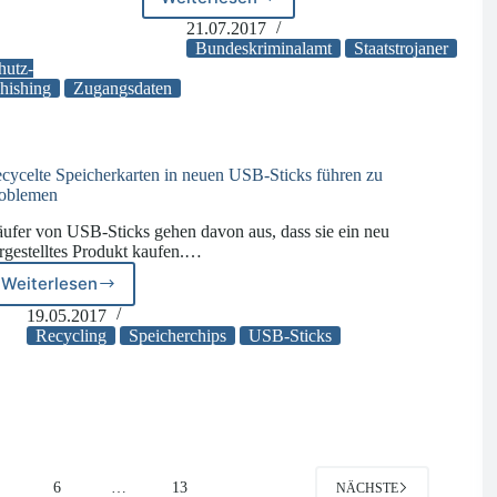
Staatstrojaner
soll
21.07.2017
zukünftig
Bundeskriminalamt
Staatstrojaner
auch
hutz-
hishing
Zugangsdaten
Smartphones
überwachen
cycelte Speicherkarten in neuen USB-Sticks führen zu
oblemen
ufer von USB-Sticks gehen davon aus, dass sie ein neu
rgestelltes Produkt kaufen.…
Weiterlesen
Recycelte
Speicherkarten
19.05.2017
in
Recycling
Speicherchips
USB-Sticks
neuen
USB-
Sticks
führen
zu
Problemen
5
6
…
13
NÄCHSTE