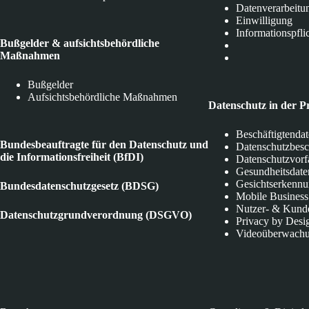
Datenverarbeitu
Einwilligung
Informationspfli
Bußgelder & aufsichtsbehördliche
Maßnahmen
Bußgelder
Aufsichtsbehördliche Maßnahmen
Datenschutz in der P
Beschäftigtenda
Bundesbeauftragte für den Datenschutz und
Datenschutzbes
die Informationsfreiheit (BfDI)
Datenschutzvorf
Gesundheitsdate
Gesichtserkenn
Bundesdatenschutzgesetz (BDSG)
Mobile Business
Nutzer- & Kund
Datenschutzgrundverordnung (DSGVO)
Privacy by Desi
Videoüberwach