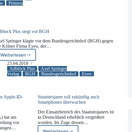
Application(s)
ps
Primera
bereit
für
die
DSGVO?
block Plus siegt vor BGH
el Springer klagte vor dem Bundesgerichtshof (BGH) gegen
e Kölner Firma Eyeo, der…
Weiterlesen
Adblock
Plus
23.04.2018
siegt
Adblock Plus
Axel Springer
vor
Verlag
BGH
Bundesgerichtshof
Eyeo
BGH
n Apple-ID-
Staatstrojaner soll zukünftig auch
Smartphones überwachen
Der Einsatzbereich des Staatstrojaners ist
) hat am
in Deutschland erheblich vergrößert
teilung vor
worden. Im Zuge dessen…
hnungen…
Weiterlesen