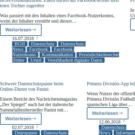
BGH-Grundsatzurteil: Eltern dürfen auf Facebook-Konto ihrer
Pr
toten Tochter zugreifen
In
Was passiert mit den Inhalten eines Facebook-Nutzerkontos,
Um
wenn der Inhaber verstirbt und diesen…
Weiterlesen
BGH-
Grundsatzurteil:
16.07.2018
Eltern
BGH
Datenschutz
Datenschutz-
dürfen
News
Facebook
Facebook-
Nutzerkonto
Kommunikation
Persönlichkeitsrechte
auf
Dritter
Urteil
Vererbbarkeit digitaler Daten
Facebook-
Konto
ihrer
toten
Tochter
Schwere Datenschutzpanne beim
Primera División-App hö
Online-Dienst von Panini
zugreifen
Wenn Nutzer der offiziel
Einem Bericht des Nachrichtenmagazins
Primera División Fußball
„Der Spiegel“ nach hat der italienische
spanischen Liga über…
Sammelalbenhersteller Panini mit…
Weiterlesen
Primera
Weiterlesen
Schwere
División-
12.06.2018
Datenschutzpanne
App
02.07.2018
Datenschutz-
beim
hört
Datenpanne
Datenschutz-
News
Informati