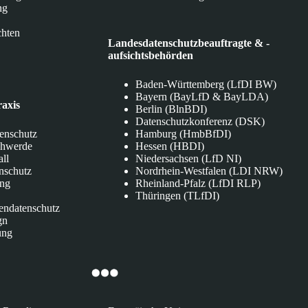
ng
chten
Landesdatenschutzbeauftragte & -
aufsichtsbehörden
Baden-Württemberg (LfDI BW)
Bayern (BayLfD & BayLDA)
raxis
Berlin (BlnBDI)
Datenschutzkonferenz (DSK)
tenschutz
Hamburg (HmbBfDI)
chwerde
Hessen (HBDI)
all
Niedersachsen (LfD NI)
nschutz
Nordrhein-Westfalen (LDI NRW)
ung
Rheinland-Pfalz (LfDI RLP)
Thüringen (TLfDI)
endatenschutz
gn
ung