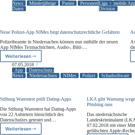
Online-
News
Minderjährige
Panini
Personenbezogene
Liga
mobile Ap
Nutzer
Daten
Division
Dienst
ab
von
Panini
Neue Polizei-App NIMes birgt datenschutzrechtliche Gefahren
Ad
Polizeibeamte in Niedersachen können nun mithilfe der neuen
Ax
App NIMes Textnachrichten, Audio-, Bild-…
di
Weiterlesen
Neue
Polizei-
07.05.2018
App
App
Datenschutz-
NIMes
News
Niedersachsen
NIMes
Polizei
Schadsoftware
birgt
datenschutzrechtliche
Gefahren
Stiftung Warentest prüft Dating-Apps
LKA gibt Warnung wege
Phishing raus
Die Stiftung Warentest hat Dating-Apps
von 22 Anbietern hinsichtlich des
Das niedersächsische
Datenschutzes getestet und…
Landeskriminalamt (LKA
07.02.2018 mit einer Mit
Weiterlesen
gefälschten Apple-Rec
Stiftung