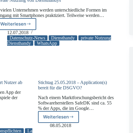
ivate Nutzung von Diensthandys
 vielen Unternehmen werden unterschiedliche Formen im
gang mit Smartphones praktiziert. Teilweise werden…
Weiterlesen
Private
Nutzung
12.07.2018
von
Datenschutz-News
Diensthandy
private Nutzung
Diensthandys
Diensthandy
WhatsApp
rt Nutzer ab
Stichtag 25.05.2018 – Application(s)
bereit für die DSGVO?
len App der
spiele der
Nach einem Marktforschungsbericht des
Softwareherstellers SafeDK sind ca. 55
% der Apps, die im Google…
Weiterlesen
Stichtag
25.05.2018
08.05.2018
–
onspflichten
La