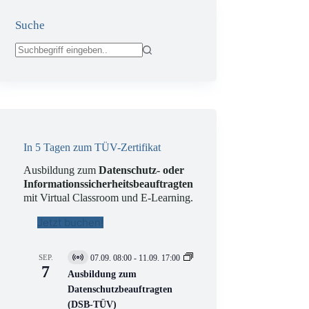
Suche
Keine
Ergebnisse
In 5 Tagen zum TÜV-Zertifikat
Ausbildung zum
Datenschutz- oder
Informationssicherheitsbeauftragten
mit Virtual Classroom und E-Learning.
Jetzt buchen!
SEP.
07.09. 08:00
-
11.09. 17:00
V
7
i
Ausbildung zum
r
Datenschutzbeauftragten
t
(DSB-TÜV)
u