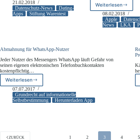
Warentest
21.02.2018
Weiterlesen
LKA
prüft
Datenschutz-News
Dating-
gibt
Dating-
Apps
Stiftung Warentest
08.02.2018
Warnung
Apple
Datensc
Apps
wegen
News
LKA
P
Apple-
ID-
Phishing
raus
Abmahnung für WhatsApp-Nutzer
Re
Pr
Jeder Nutzer des Messengers WhatsApp läuft Gefahr von
seinen eigenen elektronischen Telefonbuchkontakten
Kä
kostenpflichtig…
he
Weiterlesen
Abmahnung
für
07.07.2017
WhatsApp-
Grundrecht auf informationelle
Nutzer
Selbstbestimmung
Herunterladen App
1
2
3
4
ZURÜCK