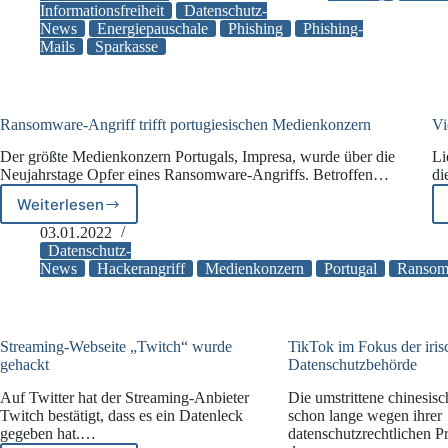
Informationsfreiheit
Datenschutz-
Informationstechnik
Nutzertäus
News
Energiepauschale
Phishing
Phishing-
(BSI)
Mails
Sparkasse
warnt
vor
Phishing
mit
Ransomware-Angriff trifft portugiesischen Medienkonzern
Vi
Energiepauschale
Der größte Medienkonzern Portugals, Impresa, wurde über die
Li
Neujahrstage Opfer eines Ransomware-Angriffs. Betroffen…
di
Weiterlesen
Ransomware-
Angriff
03.01.2022
trifft
Datenschutz-
portugiesischen
News
Hackerangriff
Medienkonzern
Portugal
Ransom
Medienkonzern
Streaming-Webseite „Twitch“ wurde
TikTok im Fokus der iris
gehackt
Datenschutzbehörde
Auf Twitter hat der Streaming-Anbieter
Die umstrittene chinesisc
Twitch bestätigt, dass es ein Datenleck
schon lange wegen ihrer
gegeben hat.…
datenschutzrechtlichen Pr