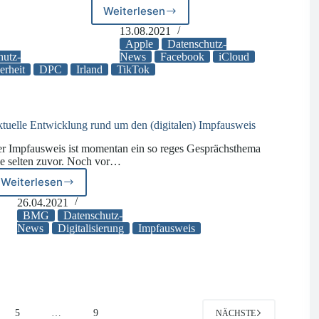
Weiterlesen
Apple
kündigt
13.08.2021
neue
Apple
Datenschutz-
Maßnahmen
hutz-
News
Facebook
iCloud
erheit
DPC
Irland
TikTok
für
mehr
zbehörde
Kinderschutz
an
und
tuelle Entwicklung rund um den (digitalen) Impfausweis
erntet
r Impfausweis ist momentan ein so reges Gesprächsthema
Kritik
e selten zuvor. Noch vor…
Weiterlesen
Aktuelle
Entwicklung
26.04.2021
rund
BMG
Datenschutz-
um
News
Digitalisierung
Impfausweis
den
(digitalen)
Impfausweis
5
…
9
NÄCHSTE