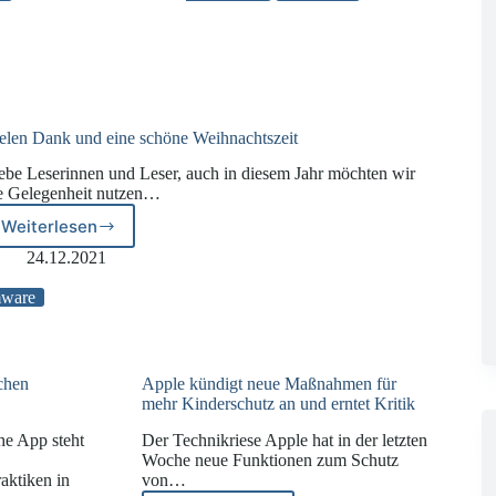
chung
für
Google
und
Meta
elen Dank und eine schöne Weihnachtszeit
ebe Leserinnen und Leser, auch in diesem Jahr möchten wir
e Gelegenheit nutzen…
Weiterlesen
Vielen
Dank
24.12.2021
und
eine
ware
schöne
Weihnachtszeit
chen
Apple kündigt neue Maßnahmen für
mehr Kinderschutz an und erntet Kritik
he App steht
Der Technikriese Apple hat in der letzten
Woche neue Funktionen zum Schutz
aktiken in
von…