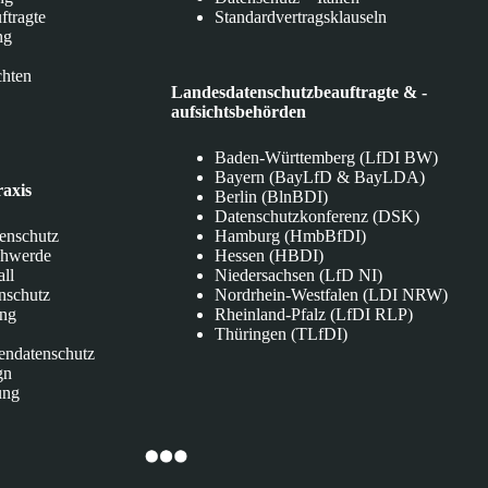
ftragte
Standardvertragsklauseln
ng
chten
Landesdatenschutzbeauftragte & -
aufsichtsbehörden
Baden-Württemberg (LfDI BW)
Bayern (BayLfD & BayLDA)
raxis
Berlin (BlnBDI)
Datenschutzkonferenz (DSK)
tenschutz
Hamburg (HmbBfDI)
chwerde
Hessen (HBDI)
all
Niedersachsen (LfD NI)
nschutz
Nordrhein-Westfalen (LDI NRW)
ung
Rheinland-Pfalz (LfDI RLP)
Thüringen (TLfDI)
endatenschutz
gn
ung