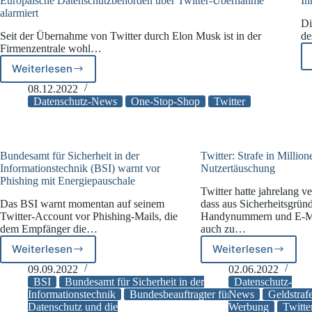
Europäische Datenschutzbehörden über Twitter-Übernahme
In
alarmiert
Di
Seit der Übernahme von Twitter durch Elon Musk ist in der
de
Firmenzentrale wohl…
Weiterlesen
Europäische
Datenschutzbehörden
08.12.2022
über
Datenschutz-News
One-Stop-Shop
Twitter
Twitter-
Übernahme
alarmiert
Bundesamt für Sicherheit in der
Twitter: Strafe in Milli
Informationstechnik (BSI) warnt vor
Nutzertäuschung
Phishing mit Energiepauschale
Twitter hatte jahrelang v
Das BSI warnt momentan auf seinem
dass aus Sicherheitsgründ
Twitter-Account vor Phishing-Mails, die
Handynummern und E-Ma
dem Empfänger die…
auch zu…
Weiterlesen
Weiterlesen
Bundesamt
Twitter:
für
Strafe
09.09.2022
02.06.2022
Sicherheit
in
BSI
Bundesamt für Sicherheit in der
Datenschutz-
in
Millionenhöh
Informationstechnik
Bundesbeauftragter für den
News
Geldstraf
Datenschutz und die
Werbung
Twitte
der
wegen