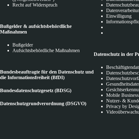
Recht auf Widerspruch
Datenschutzbeau
Datenverarbeitu
Einwilligung
Informationspfli
Bußgelder & aufsichtsbehördliche
Maßnahmen
Bußgelder
Aufsichtsbehördliche Maßnahmen
Datenschutz in der P
Beschäftigtenda
Bundesbeauftragte für den Datenschutz und
Datenschutzbes
die Informationsfreiheit (BfDI)
Datenschutzvorf
Gesundheitsdate
Gesichtserkenn
Bundesdatenschutzgesetz (BDSG)
Mobile Business
Nutzer- & Kund
Datenschutzgrundverordnung (DSGVO)
Privacy by Desi
Videoüberwach