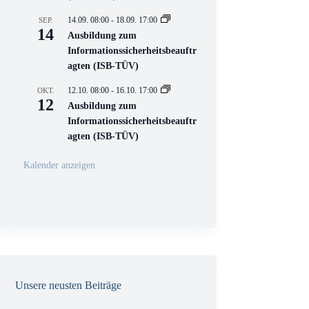
e
l
14.09. 08:00
-
18.09. 17:00
SEP.
l
14
Ausbildung zum
V
Informationssicherheitsbeauftr
e
r
agten (ISB-TÜV)
a
n
12.10. 08:00
-
16.10. 17:00
OKT.
s
12
Ausbildung zum
t
a
Informationssicherheitsbeauftr
l
agten (ISB-TÜV)
t
u
n
Kalender anzeigen
g
Unsere neusten Beiträge