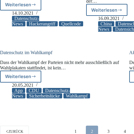
der…
Weiterlesen
Streaming-
Weiterlesen
TikTok
Webseite
14.10.2021
im
„Twitch“
Datenschutz-
16.09.2021
Fokus
wurde
News
Hackerangriff
Quellcode
China
Datensc
der
News
Datensich
gehackt
irischen
Datenschut
Datenschutz im Wahlkampf
Ak
Dass der Wahlkampf der Parteien nicht mehr ausschließlich auf
De
Wahlplakaten stattfindet, ist kein…
wi
Weiterlesen
Datenschutz
im
20.05.2021
Wahlkampf
App
CDU
Datenschutz-
News
Sicherheitslücke
Wahlkampf
1
2
3
4
ZURÜCK