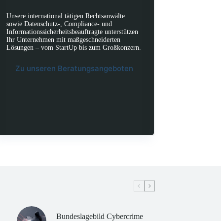
Unsere international tätigen Rechtsanwälte
sowie Datenschutz-, Compliance- und
Informationssicherheitsbeauftragte unterstützen
Ihr Unternehmen mit maßgeschneiderten
Lösungen – vom StartUp bis zum Großkonzern.
Zu unseren Beratungsangeboten
Bundeslagebild Cybercrime