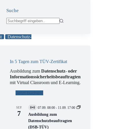
Suche
Keine
Ergebnisse
t
Datenschutz-
In 5 Tagen zum TÜV-Zertifikat
Ausbildung zum
Datenschutz- oder
Informationssicherheitsbeauftragten
mit Virtual Classroom und E-Learning.
Jetzt buchen!
SEP.
07.09. 08:00
-
11.09. 17:00
V
7
i
Ausbildung zum
r
Datenschutzbeauftragten
t
(DSB-TÜV)
u