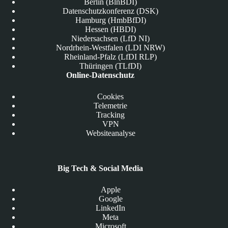
Berlin (BlnBDI)
Datenschutzkonferenz (DSK)
Hamburg (HmbBfDI)
Hessen (HBDI)
Niedersachsen (LfD NI)
Nordrhein-Westfalen (LDI NRW)
Rheinland-Pfalz (LfDI RLP)
Thüringen (TLfDI)
Online-Datenschutz
Cookies
Telemetrie
Tracking
VPN
Websiteanalyse
Big Tech & Social Media
Apple
Google
LinkedIn
Meta
Microsoft