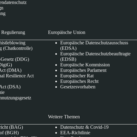
endatenschutz
gn
ung
 Regulierung
Europäische Union
istleblowing
Europäische Datenschutzausschuss
 (Chatkontrolle)
(EDSA)
Europäische Datenschutzbeauftragte
e-Gesetz (DDG)
(EDSB)
DigiG)
Europäische Kommission
s Act (DMA)
Europäisches Parlament
nal Resilience Act
Europäischer Rat
Europäisches Recht
s Act (DSA)
Gesetzesvorhaben
nie
nnutzungsgesetz
Weitere Themen
richt (BAG)
Datenschutz & Covid-19
hof (BGH)
EEA-Richtlinie