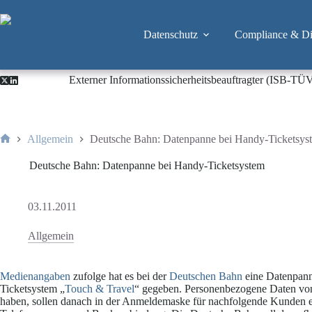
Zum
Inhalt
springen
Datenschutz
Compliance & Dig
Externer Informationssicherheitsbeauftragter (ISB-TÜ
Allgemein
Deutsche Bahn: Datenpanne bei Handy-Ticketsys
Start
Deutsche Bahn: Datenpanne bei Handy-Ticketsystem
03.11.2011
Allgemein
Medienangaben
zufolge hat es bei der
Deutschen Bahn
eine Datenpann
Ticketsystem „
Touch & Travel
“ gegeben. Personenbezogene Daten von K
haben, sollen danach in der Anmeldemaske für nachfolgende Kunden ei