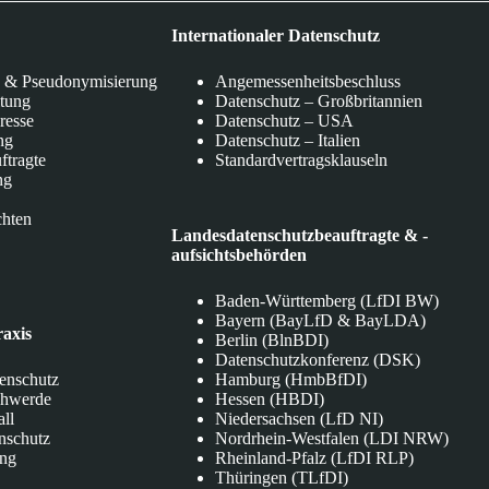
Internationaler Datenschutz
 & Pseudonymisierung
Angemessenheitsbeschluss
itung
Datenschutz – Großbritannien
eresse
Datenschutz – USA
ng
Datenschutz – Italien
ftragte
Standardvertragsklauseln
ng
chten
Landesdatenschutzbeauftragte & -
aufsichtsbehörden
Baden-Württemberg (LfDI BW)
Bayern (BayLfD & BayLDA)
raxis
Berlin (BlnBDI)
Datenschutzkonferenz (DSK)
tenschutz
Hamburg (HmbBfDI)
chwerde
Hessen (HBDI)
all
Niedersachsen (LfD NI)
nschutz
Nordrhein-Westfalen (LDI NRW)
ung
Rheinland-Pfalz (LfDI RLP)
Thüringen (TLfDI)