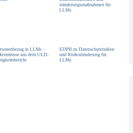
rsonenbezug in LLMs –
EDPB zu Datenschutzrisiken
kenntnisse aus dem ULD-
und Risikominderung für
tigkeitsbericht
LLMs
13.05.2025
12.05.2025