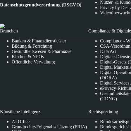
Nutzer- & Kund
Datenschutzgrundverordnung (DSGVO)
Privacy by Desi
Videoüberwach
Branchen
Compliance & Digitale
Banken & Finanzdienstleister
Compliance - Wh
Bildung & Forschung
CSA-Verordnung
Gesundheitswesen & Pharmazie
Data Act
Kirchen & NPOs
Digitale-Dienst
Öffentliche Verwaltung
Digital-Gesetz (
Digital Market
Digital Operatio
(DORA)
Digital Service
ePrivacy-Richtli
Gesundheitsdate
(GDNG)
Künstliche Intelligenz
Rechtsprechung
AI Office
Bundesarbeitsge
Grundrechte-Folgenabschätzung (FRIA)
Bundesgerichts