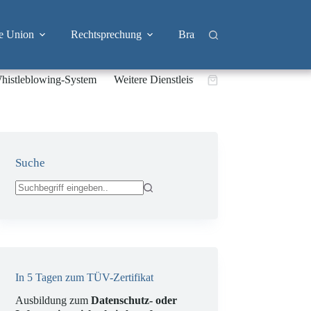
e Union
Rechtsprechung
Branchen
Big Tech & 
histleblowing-System
Weitere Dienstleistungen
Warenkorb
Suche
Keine
Ergebnisse
In 5 Tagen zum TÜV-Zertifikat
Ausbildung zum
Datenschutz- oder