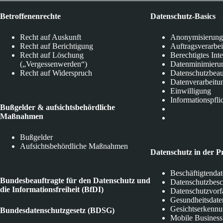
Betroffenenrechte
Datenschutz-Basics
Recht auf Auskunft
Anonymisierung
Recht auf Berichtigung
Auftragsverarbe
Recht auf Löschung
Berechtigtes Int
(„Vergessenwerden“)
Datenminimieru
Recht auf Widerspruch
Datenschutzbeau
Datenverarbeitu
Einwilligung
Informationspfli
Bußgelder & aufsichtsbehördliche
Maßnahmen
Bußgelder
Aufsichtsbehördliche Maßnahmen
Datenschutz in der P
Beschäftigtenda
Bundesbeauftragte für den Datenschutz und
Datenschutzbes
die Informationsfreiheit (BfDI)
Datenschutzvorf
Gesundheitsdate
Gesichtserkenn
Bundesdatenschutzgesetz (BDSG)
Mobile Business