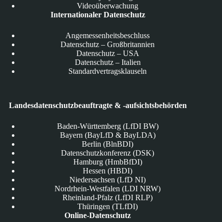
Videoüberwachung
Internationaler Datenschutz
Angemessenheitsbeschluss
Datenschutz – Großbritannien
Datenschutz – USA
Datenschutz – Italien
Standardvertragsklauseln
Landesdatenschutzbeauftragte & -aufsichtsbehörden
Baden-Württemberg (LfDI BW)
Bayern (BayLfD & BayLDA)
Berlin (BlnBDI)
Datenschutzkonferenz (DSK)
Hamburg (HmbBfDI)
Hessen (HBDI)
Niedersachsen (LfD NI)
Nordrhein-Westfalen (LDI NRW)
Rheinland-Pfalz (LfDI RLP)
Thüringen (TLfDI)
Online-Datenschutz