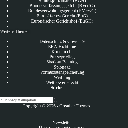
Bundesgerichtshof (BGH)
Bundesverfassungsgericht (BVerfG)
Bundesverwaltungsgericht (BVerwG)
Europäisches Gericht (EuG)
Europäischer Gerichtshof (EuGH)
Weitere Themen
Datenschutz & Covid-19
EEA-Richtlinie
Kartellrecht
Presseprivileg
Shadow Banning
Spionage
Vorratsdatenspeicherung
Werbung
Wettbewerbsrecht
Suche
K
Copyright © 2026 -
Creative Themes
e
i
n
Newsletter
e
Über datenschutzticker.de