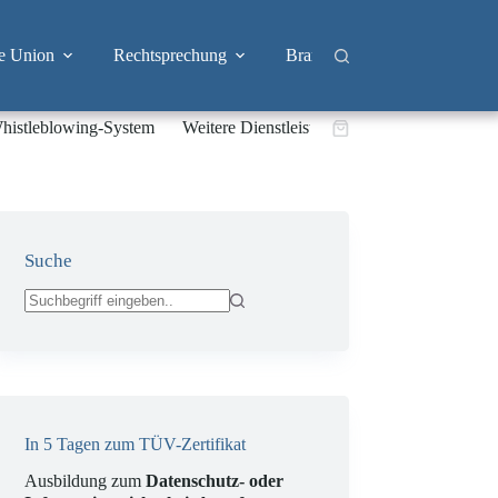
e Union
Rechtsprechung
Branchen
Big Tech & 
histleblowing-System
Weitere Dienstleistungen
Warenkorb
Suche
Keine
Ergebnisse
In 5 Tagen zum TÜV-Zertifikat
Ausbildung zum
Datenschutz- oder