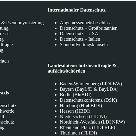
Internationaler Datenschutz
 & Pseudonymisierung
Angemessenheitsbeschluss
itung
Datenschutz – Großbritannien
eresse
Datenschutz – USA
ng
Datenschutz – Italien
ftragte
Standardvertragsklauseln
ng
chten
Landesdatenschutzbeauftragte & -
aufsichtsbehörden
Baden-Württemberg (LfDI BW)
Bayern (BayLfD & BayLDA)
raxis
Berlin (BlnBDI)
Datenschutzkonferenz (DSK)
tenschutz
Hamburg (HmbBfDI)
chwerde
Hessen (HBDI)
all
Niedersachsen (LfD NI)
nschutz
Nordrhein-Westfalen (LDI NRW)
ung
Rheinland-Pfalz (LfDI RLP)
Thüringen (TLfDI)