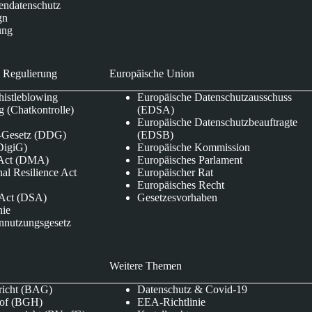
endatenschutz
gn
ung
 Regulierung
Europäische Union
istleblowing
Europäische Datenschutzausschuss
 (Chatkontrolle)
(EDSA)
Europäische Datenschutzbeauftragte
e-Gesetz (DDG)
(EDSB)
DigiG)
Europäische Kommission
s Act (DMA)
Europäisches Parlament
nal Resilience Act
Europäischer Rat
Europäisches Recht
s Act (DSA)
Gesetzesvorhaben
nie
nnutzungsgesetz
Weitere Themen
richt (BAG)
Datenschutz & Covid-19
hof (BGH)
EEA-Richtlinie