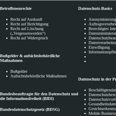
Betroffenenrechte
Datenschutz-Basics
Recht auf Auskunft
Anonymisierung
Recht auf Berichtigung
Auftragsverarbe
Recht auf Löschung
Berechtigtes Int
(„Vergessenwerden“)
Datenminimieru
Recht auf Widerspruch
Datenschutzbeau
Datenverarbeitu
Einwilligung
Informationspfli
Bußgelder & aufsichtsbehördliche
Maßnahmen
Bußgelder
Aufsichtsbehördliche Maßnahmen
Datenschutz in der P
Beschäftigtenda
Bundesbeauftragte für den Datenschutz und
Datenschutzbes
die Informationsfreiheit (BfDI)
Datenschutzvorf
Gesundheitsdate
Gesichtserkenn
Bundesdatenschutzgesetz (BDSG)
Mobile Business