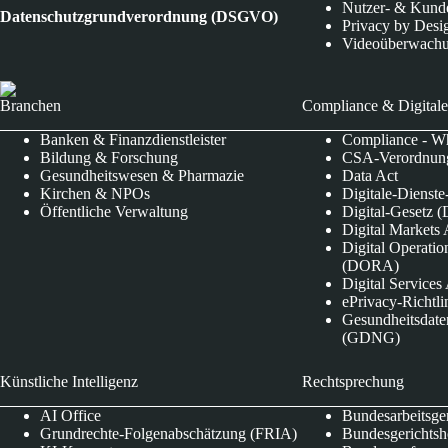
Nutzer- & Kund
Datenschutzgrundverordnung (DSGVO)
Privacy by Desi
Videoüberwach
Branchen
Compliance & Digitale
Banken & Finanzdienstleister
Compliance - Wh
Bildung & Forschung
CSA-Verordnung
Gesundheitswesen & Pharmazie
Data Act
Kirchen & NPOs
Digitale-Dienst
Öffentliche Verwaltung
Digital-Gesetz (
Digital Market
Digital Operatio
(DORA)
Digital Service
ePrivacy-Richtli
Gesundheitsdate
(GDNG)
Künstliche Intelligenz
Rechtsprechung
AI Office
Bundesarbeitsge
Grundrechte-Folgenabschätzung (FRIA)
Bundesgerichts