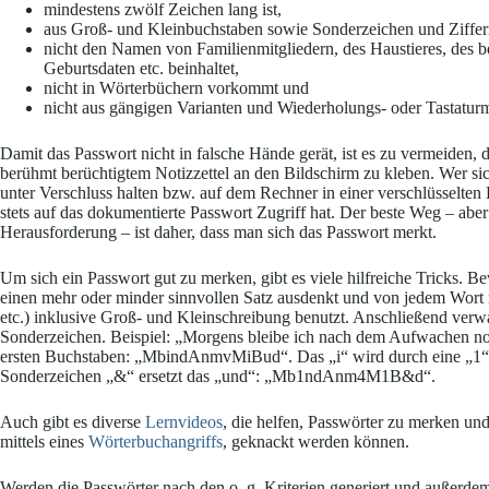
mindestens zwölf Zeichen lang ist,
aus Groß- und Kleinbuchstaben sowie Sonderzeichen und Ziffe
nicht den Namen von Familienmitgliedern, des Haustieres, des be
Geburtsdaten etc. beinhaltet,
nicht in Wörterbüchern vorkommt und
nicht aus gängigen Varianten und Wiederholungs- oder Tastaturm
Damit das Passwort nicht in falsche Hände gerät, ist es zu vermeiden,
berühmt berüchtigtem Notizzettel an den Bildschirm zu kleben. Wer sich 
unter Verschluss halten bzw. auf dem Rechner in einer verschlüsselten 
stets auf das dokumentierte Passwort Zugriff hat. Der beste Weg – abe
Herausforderung – ist daher, dass man sich das Passwort merkt.
Um sich ein Passwort gut zu merken, gibt es viele hilfreiche Tricks. B
einen mehr oder minder sinnvollen Satz ausdenkt und von jedem Wort nu
etc.) inklusive Groß- und Kleinschreibung benutzt. Anschließend ver
Sonderzeichen. Beispiel: „Morgens bleibe ich nach dem Aufwachen no
ersten Buchstaben: „MbindAnmvMiBud“. Das „i“ wird durch eine „1“ e
Sonderzeichen „&“ ersetzt das „und“: „Mb1ndAnm4M1B&d“.
Auch gibt es diverse
Lernvideos
, die helfen, Passwörter zu merken und 
mittels eines
Wörterbuchangriffs
, geknackt werden können.
Werden die Passwörter nach den o. g. Kriterien generiert und außerde