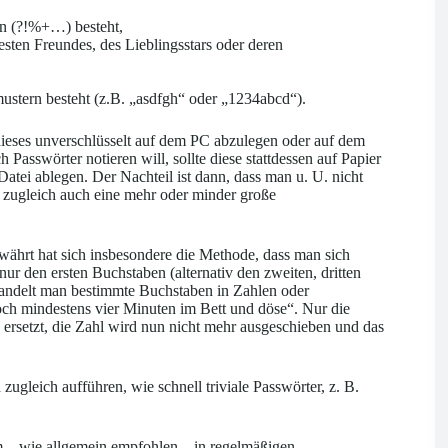
rn (?!%+…) besteht,
sten Freundes, des Lieblingsstars oder deren
ustern besteht (z.B. „asdfgh“ oder „1234abcd“).
 dieses unverschlüsselt auf dem PC abzulegen oder auf dem
Passwörter notieren will, sollte diese stattdessen auf Papier
Datei ablegen. Der Nachteil ist dann, dass man u. U. nicht
r zugleich auch eine mehr oder minder große
ewährt hat sich insbesondere die Methode, dass man sich
r den ersten Buchstaben (alternativ den zweiten, dritten
wandelt man bestimmte Buchstaben in Zahlen oder
ch mindestens vier Minuten im Bett und döse“. Nur die
rsetzt, die Zahl wird nun nicht mehr ausgeschieben und das
zugleich aufführen, wie schnell triviale Passwörter, z. B.
m – wie allgemein empfohlen – in regelmäßigen