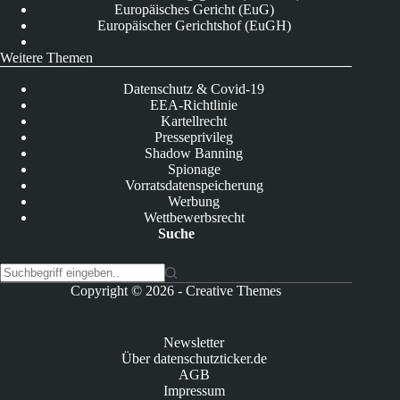
Europäisches Gericht (EuG)
Europäischer Gerichtshof (EuGH)
Weitere Themen
Datenschutz & Covid-19
EEA-Richtlinie
Kartellrecht
Presseprivileg
Shadow Banning
Spionage
Vorratsdatenspeicherung
Werbung
Wettbewerbsrecht
Suche
K
Copyright © 2026 -
Creative Themes
e
i
n
Newsletter
e
Über datenschutzticker.de
E
AGB
r
Impressum