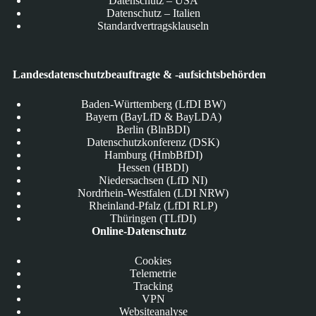
Datenschutz – USA
Datenschutz – Italien
Standardvertragsklauseln
Landesdatenschutzbeauftragte & -aufsichtsbehörden
Baden-Württemberg (LfDI BW)
Bayern (BayLfD & BayLDA)
Berlin (BlnBDI)
Datenschutzkonferenz (DSK)
Hamburg (HmbBfDI)
Hessen (HBDI)
Niedersachsen (LfD NI)
Nordrhein-Westfalen (LDI NRW)
Rheinland-Pfalz (LfDI RLP)
Thüringen (TLfDI)
Online-Datenschutz
Cookies
Telemetrie
Tracking
VPN
Websiteanalyse