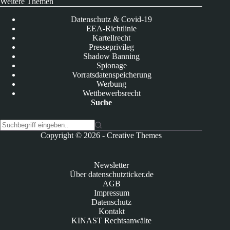
Weitere Themen
Datenschutz & Covid-19
EEA-Richtlinie
Kartellrecht
Presseprivileg
Shadow Banning
Spionage
Vorratsdatenspeicherung
Werbung
Wettbewerbsrecht
Suche
K
Copyright © 2026 -
Creative Themes
e
i
n
Newsletter
e
Über datenschutzticker.de
E
AGB
r
Impressum
g
Datenschutz
e
Kontakt
b
KINAST Rechtsanwälte
n