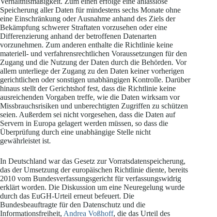
Verhältnismäßigkeit. Zum einen erfolge eine anlasslose
Speicherung aller Daten für mindestens sechs Monate ohne
eine Einschränkung oder Ausnahme anhand des Ziels der
Bekämpfung schwerer Straftaten vorzusehen oder eine
Differenzierung anhand der betroffenen Datenarten
vorzunehmen. Zum anderen enthalte die Richtlinie keine
materiell- und verfahrensrechtlichen Voraussetzungen für den
Zugang und die Nutzung der Daten durch die Behörden. Vor
allem unterliege der Zugang zu den Daten keiner vorherigen
gerichtlichen oder sonstigen unabhängigen Kontrolle. Darüber
hinaus stellt der Gerichtshof fest, dass die Richtlinie keine
ausreichenden Vorgaben treffe, wie die Daten wirksam vor
Missbrauchsrisiken und unberechtigten Zugriffen zu schützen
seien. Außerdem sei nicht vorgesehen, dass die Daten auf
Servern in Europa gelagert werden müssen, so dass die
Überprüfung durch eine unabhängige Stelle nicht
gewährleistet ist.
In Deutschland war das Gesetz zur Vorratsdatenspeicherung,
das der Umsetzung der europäischen Richtlinie diente, bereits
2010 vom Bundesverfassungsgericht für verfassungswidrig
erklärt worden. Die Diskussion um eine Neuregelung wurde
durch das EuGH-Urteil erneut befeuert. Die
Bundesbeauftragte für den Datenschutz und die
Informationsfreiheit,
Andrea Voßhoff
, die das Urteil des