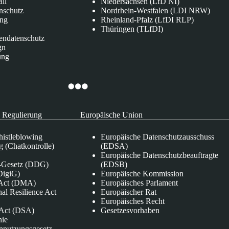
all
Niedersachsen (LfD NI)
nschutz
Nordrhein-Westfalen (LDI NRW)
ung
Rheinland-Pfalz (LfDI RLP)
Thüringen (TLfDI)
endatenschutz
gn
ung
 Regulierung
Europäische Union
istleblowing
Europäische Datenschutzausschuss
 (Chatkontrolle)
(EDSA)
Europäische Datenschutzbeauftragte
e-Gesetz (DDG)
(EDSB)
DigiG)
Europäische Kommission
s Act (DMA)
Europäisches Parlament
nal Resilience Act
Europäischer Rat
Europäisches Recht
s Act (DSA)
Gesetzesvorhaben
nie
nnutzungsgesetz