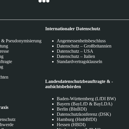
Internationaler Datenschutz
 & Pseudonymisierung
Angemessenheitsbeschluss
itung
Datenschutz – Großbritannien
eresse
Datenschutz – USA
ng
Datenschutz – Italien
ftragte
Standardvertragsklauseln
ng
chten
Landesdatenschutzbeauftragte & -
aufsichtsbehörden
Baden-Württemberg (LfDI BW)
Bayern (BayLfD & BayLDA)
raxis
Berlin (BlnBDI)
Datenschutzkonferenz (DSK)
tenschutz
Hamburg (HmbBfDI)
chwerde
Hessen (HBDI)