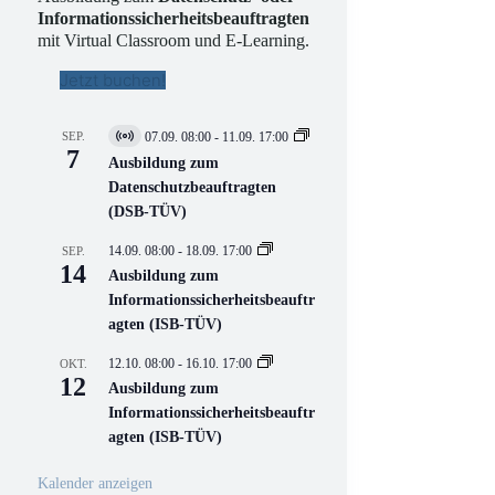
Informationssicherheitsbeauftragten
mit Virtual Classroom und E-Learning.
Jetzt buchen!
SEP.
07.09. 08:00
-
11.09. 17:00
V
7
i
Ausbildung zum
r
Datenschutzbeauftragten
t
(DSB-TÜV)
u
e
l
14.09. 08:00
-
18.09. 17:00
SEP.
l
14
Ausbildung zum
V
Informationssicherheitsbeauftr
e
r
agten (ISB-TÜV)
a
n
12.10. 08:00
-
16.10. 17:00
OKT.
s
12
Ausbildung zum
t
a
Informationssicherheitsbeauftr
l
agten (ISB-TÜV)
t
u
n
Kalender anzeigen