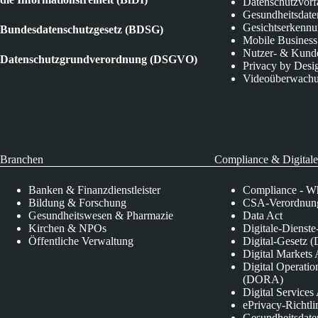
Datenschutzvorf
Gesundheitsdate
Gesichtserkenn
Bundesdatenschutzgesetz (BDSG)
Mobile Business
Nutzer- & Kund
Datenschutzgrundverordnung (DSGVO)
Privacy by Desi
Videoüberwach
Branchen
Compliance & Digitale
Banken & Finanzdienstleister
Compliance - Wh
Bildung & Forschung
CSA-Verordnung
Gesundheitswesen & Pharmazie
Data Act
Kirchen & NPOs
Digitale-Dienst
Öffentliche Verwaltung
Digital-Gesetz (
Digital Market
Digital Operatio
(DORA)
Digital Service
ePrivacy-Richtli
Gesundheitsdate