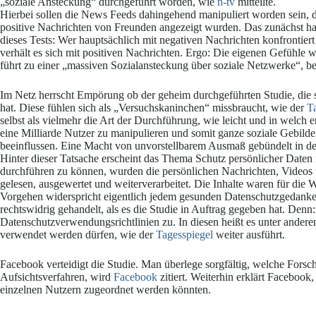
„soziale Ansteckung“ durchgeführt worden, wie
n-tv
mitteilte.
Hierbei sollen die News Feeds dahingehend manipuliert worden sein, d
positive Nachrichten von Freunden angezeigt wurden. Das zunächst h
dieses Tests: Wer hauptsächlich mit negativen Nachrichten konfrontiert 
verhält es sich mit positiven Nachrichten. Ergo: Die eigenen Gefühle 
führt zu einer „massiven Sozialansteckung über soziale Netzwerke“, be
Im Netz herrscht Empörung ob der geheim durchgeführten Studie, die s
hat. Diese fühlen sich als „Versuchskaninchen“ missbraucht, wie der
T
selbst als vielmehr die Art der Durchführung, wie leicht und in welch
eine Milliarde Nutzer zu manipulieren und somit ganze soziale Gebilde
beeinflussen. Eine Macht von unvorstellbarem Ausmaß gebündelt in de
Hinter dieser Tatsache erscheint das Thema Schutz persönlicher Daten
durchführen zu können, wurden die persönlichen Nachrichten, Videos 
gelesen, ausgewertet und weiterverarbeitet. Die Inhalte waren für die 
Vorgehen widerspricht eigentlich jedem gesunden Datenschutzgedanken.
rechtswidrig gehandelt, als es die Studie in Auftrag gegeben hat. Denn:
Datenschutzverwendungsrichtlinien zu. In diesen heißt es unter andere
verwendet werden dürfen, wie der
Tagesspiegel
weiter ausführt.
Facebook verteidigt die Studie. Man überlege sorgfältig, welche Forsc
Aufsichtsverfahren, wird
Facebook
zitiert. Weiterhin erklärt Facebook
einzelnen Nutzern zugeordnet werden könnten.