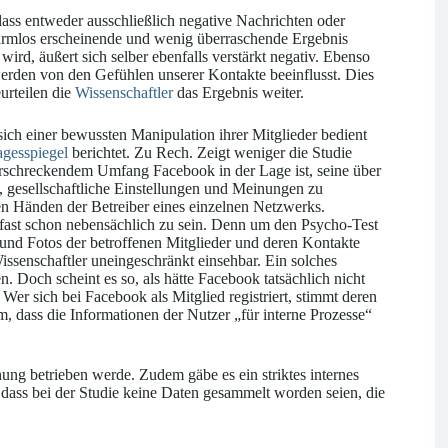
ass entweder ausschließlich negative Nachrichten oder
armlos erscheinende und wenig überraschende Ergebnis
wird, äußert sich selber ebenfalls verstärkt negativ. Ebenso
werden von den Gefühlen unserer Kontakte beeinflusst. Dies
urteilen die
Wissenschaftler
das Ergebnis weiter.
ich einer bewussten Manipulation ihrer Mitglieder bedient
agesspiegel
berichtet. Zu Rech. Zeigt weniger die Studie
 erschreckendem Umfang Facebook in der Lage ist, seine über
, gesellschaftliche Einstellungen und Meinungen zu
n Händen der Betreiber eines einzelnen Netzwerks.
 fast schon nebensächlich zu sein. Denn um den Psycho-Test
und Fotos der betroffenen Mitglieder und deren Kontakte
Wissenschaftler uneingeschränkt einsehbar. Ein solches
 Doch scheint es so, als hätte Facebook tatsächlich nicht
 Wer sich bei Facebook als Mitglied registriert, stimmt deren
m, dass die Informationen der Nutzer „für interne Prozesse“
hung betrieben werde. Zudem gäbe es ein striktes internes
, dass bei der Studie keine Daten gesammelt worden seien, die