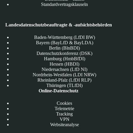
Standardvertragsklauseln
Landesdatenschutzbeauftragte & -aufsichtsbehörden
Baden-Württemberg (LfDI BW)
Bayern (BayLfD & BayLDA)
Berlin (BlnBDI)
Datenschutzkonferenz (DSK)
Hamburg (HmbBfDI)
Hessen (HBDI)
Niedersachsen (LfD NI)
Nordrhein-Westfalen (LDI NRW)
Rheinland-Pfalz (LfDI RLP)
Thüringen (TLfDI)
Online-Datenschutz
Cookies
Telemetrie
Tracking
VPN
Websiteanalyse