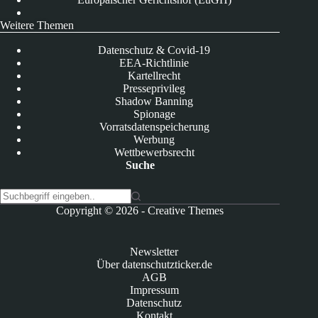
Weitere Themen
Datenschutz & Covid-19
EEA-Richtlinie
Kartellrecht
Presseprivileg
Shadow Banning
Spionage
Vorratsdatenspeicherung
Werbung
Wettbewerbsrecht
Suche
K
Copyright © 2026 -
Creative Themes
e
i
n
Newsletter
e
Über datenschutzticker.de
E
AGB
r
Impressum
g
Datenschutz
e
Kontakt