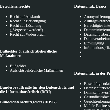
Betroffenenrechte
Datenschutz-Basics
Recht auf Auskunft
Anonymisierung
Recht auf Berichtigung
Auftragsverarbe
Recht auf Löschung
Berechtigtes Int
(„Vergessenwerden“)
Datenminimieru
Recht auf Widerspruch
Datenschutzbeau
Datenverarbeitu
Einwilligung
Informationspfli
Bußgelder & aufsichtsbehördliche
Maßnahmen
Bußgelder
Aufsichtsbehördliche Maßnahmen
Datenschutz in der P
Beschäftigtenda
Bundesbeauftragte für den Datenschutz und
Datenschutzbes
die Informationsfreiheit (BfDI)
Datenschutzvorf
Gesundheitsdate
Gesichtserkenn
Bundesdatenschutzgesetz (BDSG)
Mobile Business