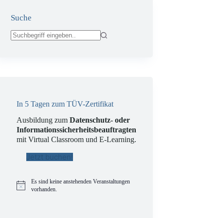
Suche
Keine
Ergebnisse
In 5 Tagen zum TÜV-Zertifikat
Ausbildung zum
Datenschutz- oder
Informationssicherheitsbeauftragten
mit Virtual Classroom und E-Learning.
Jetzt buchen!
Es sind keine anstehenden Veranstaltungen
H
vorhanden.
i
n
w