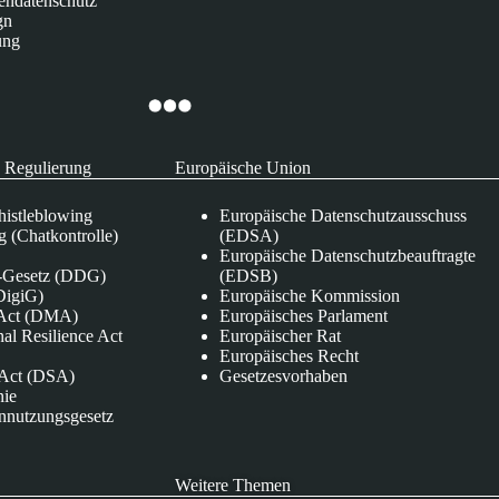
endatenschutz
gn
ung
 Regulierung
Europäische Union
istleblowing
Europäische Datenschutzausschuss
 (Chatkontrolle)
(EDSA)
Europäische Datenschutzbeauftragte
e-Gesetz (DDG)
(EDSB)
DigiG)
Europäische Kommission
s Act (DMA)
Europäisches Parlament
nal Resilience Act
Europäischer Rat
Europäisches Recht
s Act (DSA)
Gesetzesvorhaben
nie
nnutzungsgesetz
Weitere Themen