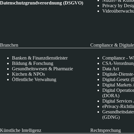
Nutzer- & Kund
Datenschutzgrundverordnung (DSGVO)
Privacy by Desi
Videoüberwach
Branchen
Compliance & Digitale
Banken & Finanzdienstleister
Compliance - Wh
Bildung & Forschung
CSA-Verordnung
Gesundheitswesen & Pharmazie
Data Act
Kirchen & NPOs
Digitale-Dienst
Öffentliche Verwaltung
Digital-Gesetz (
Digital Market
Digital Operatio
(DORA)
Digital Service
ePrivacy-Richtli
Gesundheitsdate
(GDNG)
Künstliche Intelligenz
Rechtsprechung