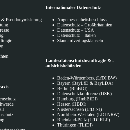
Internationaler Datenschutz
 & Pseudonymisierung
Angemessenheitsbeschluss
itung
Datenschutz – Großbritannien
eresse
Datenschutz – USA
ng
Datenschutz – Italien
ftragte
Standardvertragsklauseln
ng
chten
Landesdatenschutzbeauftragte & -
aufsichtsbehörden
Baden-Württemberg (LfDI BW)
Bayern (BayLfD & BayLDA)
raxis
Berlin (BlnBDI)
Datenschutzkonferenz (DSK)
tenschutz
Hamburg (HmbBfDI)
chwerde
Hessen (HBDI)
all
Niedersachsen (LfD NI)
nschutz
Nordrhein-Westfalen (LDI NRW)
ung
Rheinland-Pfalz (LfDI RLP)
Thüringen (TLfDI)