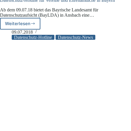
Datenschutz-Hotline für Vereine und Ehrenamtliche in Bayern
Ab dem 09.07.18 bietet das Bayrische Landesamt für
Datenschutzaufsicht (BayLDA) in Ansbach eine…
Weiterlesen
Datenschutz-
Hotline
09.07.2018
für
Datenschutz-Hotline
Datenschutz-News
Vereine
und
Ehrenamtliche
in
Bayern