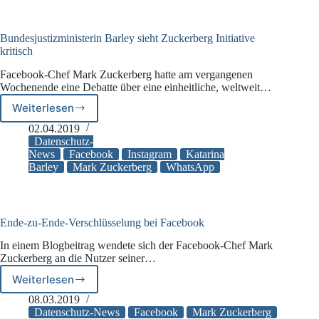
Bundesjustizministerin Barley sieht Zuckerberg Initiative
kritisch
Facebook-Chef Mark Zuckerberg hatte am vergangenen
Wochenende eine Debatte über eine einheitliche, weltweit…
Weiterlesen
Bundesjustizministerin
Barley
02.04.2019
sieht
Datenschutz-
Zuckerberg
News
Facebook
Instagram
Katarina
Barley
Mark Zuckerberg
WhatsApp
Initiative
kritisch
Ende-zu-Ende-Verschlüsselung bei Facebook
In einem Blogbeitrag wendete sich der Facebook-Chef Mark
Zuckerberg an die Nutzer seiner…
Weiterlesen
Ende-
zu-
08.03.2019
Ende-
Datenschutz-News
Facebook
Mark Zuckerberg