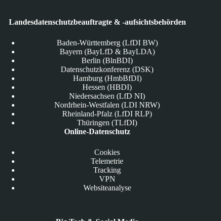
Landesdatenschutzbeauftragte & -aufsichtsbehörden
Baden-Württemberg (LfDI BW)
Bayern (BayLfD & BayLDA)
Berlin (BlnBDI)
Datenschutzkonferenz (DSK)
Hamburg (HmbBfDI)
Hessen (HBDI)
Niedersachsen (LfD NI)
Nordrhein-Westfalen (LDI NRW)
Rheinland-Pfalz (LfDI RLP)
Thüringen (TLfDI)
Online-Datenschutz
Cookies
Telemetrie
Tracking
VPN
Websiteanalyse