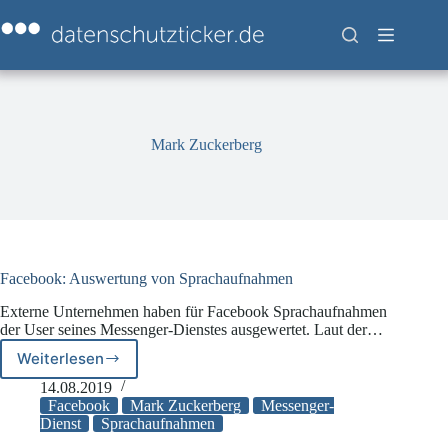
Zum
Inhalt
springen
Mark Zuckerberg
Facebook: Auswertung von Sprachaufnahmen
Externe Unternehmen haben für Facebook Sprachaufnahmen
der User seines Messenger-Dienstes ausgewertet. Laut der…
Weiterlesen
Facebook:
Auswertung
14.08.2019
von
Facebook
Mark Zuckerberg
Messenger-
Sprachaufnahmen
Dienst
Sprachaufnahmen