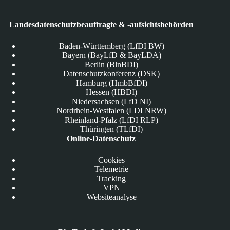
Landesdatenschutzbeauftragte & -aufsichtsbehörden
Baden-Württemberg (LfDI BW)
Bayern (BayLfD & BayLDA)
Berlin (BlnBDI)
Datenschutzkonferenz (DSK)
Hamburg (HmbBfDI)
Hessen (HBDI)
Niedersachsen (LfD NI)
Nordrhein-Westfalen (LDI NRW)
Rheinland-Pfalz (LfDI RLP)
Thüringen (TLfDI)
Online-Datenschutz
Cookies
Telemetrie
Tracking
VPN
Websiteanalyse