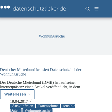
Zum
Inhalt
springen
Wohnungssuche
Deutscher Mieterbund kritisiert Datenschutz bei der
Wohnungssuche
Der Deutsche Mieterbund (DMB) hat auf seiner
Internetpräsenz einen Artikel veröffentlicht, in dem…
Weiterlesen
Deutscher
Mieterbund
19.04.2017
kritisiert
Auskunfteien
Datenschutz
sensible
Datenschutz
Daten
Wohnungssuche