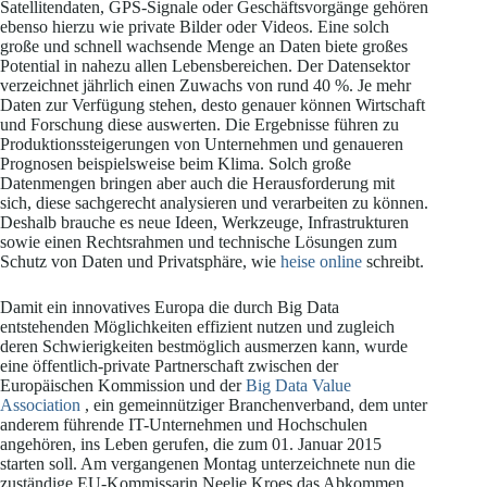
Satellitendaten, GPS-Signale oder Geschäftsvorgänge gehören
ebenso hierzu wie private Bilder oder Videos. Eine solch
große und schnell wachsende Menge an Daten biete großes
Potential in nahezu allen Lebensbereichen. Der Datensektor
verzeichnet jährlich einen Zuwachs von rund 40 %. Je mehr
Daten zur Verfügung stehen, desto genauer können Wirtschaft
und Forschung diese auswerten. Die Ergebnisse führen zu
Produktionssteigerungen von Unternehmen und genaueren
Prognosen beispielsweise beim Klima. Solch große
Datenmengen bringen aber auch die Herausforderung mit
sich, diese sachgerecht analysieren und verarbeiten zu können.
Deshalb brauche es neue Ideen, Werkzeuge, Infrastrukturen
sowie einen Rechtsrahmen und technische Lösungen zum
Schutz von Daten und Privatsphäre, wie
heise online
schreibt.
Damit ein innovatives Europa die durch Big Data
entstehenden Möglichkeiten effizient nutzen und zugleich
deren Schwierigkeiten bestmöglich ausmerzen kann, wurde
eine öffentlich-private Partnerschaft zwischen der
Europäischen Kommission und der
Big Data Value
Association
, ein gemeinnütziger Branchenverband, dem unter
anderem führende IT-Unternehmen und Hochschulen
angehören, ins Leben gerufen, die zum 01. Januar 2015
starten soll. Am vergangenen Montag unterzeichnete nun die
zuständige EU-Kommissarin Neelie Kroes das Abkommen,