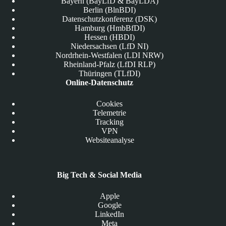
Bayern (BayLfD & BayLDA)
Berlin (BlnBDI)
Datenschutzkonferenz (DSK)
Hamburg (HmbBfDI)
Hessen (HBDI)
Niedersachsen (LfD NI)
Nordrhein-Westfalen (LDI NRW)
Rheinland-Pfalz (LfDI RLP)
Thüringen (TLfDI)
Online-Datenschutz
Cookies
Telemetrie
Tracking
VPN
Websiteanalyse
Big Tech & Social Media
Apple
Google
LinkedIn
Meta