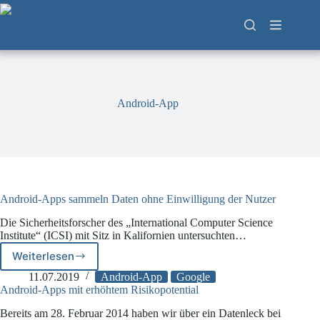
Zum
Inhalt
springen
Android-App
Android-Apps sammeln Daten ohne Einwilligung der Nutzer
Die Sicherheitsforscher des „International Computer Science
Institute“ (ICSI) mit Sitz in Kalifornien untersuchten…
Weiterlesen
Android-
Apps
11.07.2019
Android-App
Google
sammeln
Android-Apps mit erhöhtem Risikopotential
Daten
Bereits am 28. Februar 2014 haben wir über ein Datenleck bei
ohne