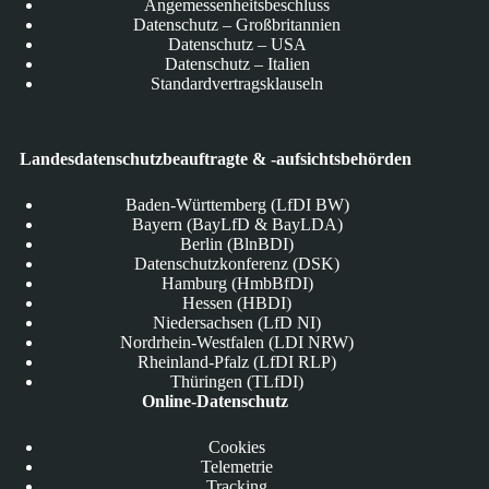
Angemessenheitsbeschluss
Datenschutz – Großbritannien
Datenschutz – USA
Datenschutz – Italien
Standardvertragsklauseln
Landesdatenschutzbeauftragte & -aufsichtsbehörden
Baden-Württemberg (LfDI BW)
Bayern (BayLfD & BayLDA)
Berlin (BlnBDI)
Datenschutzkonferenz (DSK)
Hamburg (HmbBfDI)
Hessen (HBDI)
Niedersachsen (LfD NI)
Nordrhein-Westfalen (LDI NRW)
Rheinland-Pfalz (LfDI RLP)
Thüringen (TLfDI)
Online-Datenschutz
Cookies
Telemetrie
Tracking