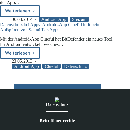
der App…
Einwilligung
der
Weiterlesen
Android-
Nutzer
Apps
06.03.2014
Android-App
Shazam
mit
Datenschutz bei Apps: Android-App Clueful hilft beim
erhöhtem
Aufspüren von Schnüffler-Apps
Risikopotential
Mit der Android-App Clueful hat BitDefender ein neues Tool
für Android entwickelt, welches…
Weiterlesen
Datenschutz
bei
23.05.2013
Apps:
Android-App
Clueful
Datenschutz
Android-
App
Clueful
hilft
beim
Aufspüren
Datenschutz
von
Schnüffler-
Apps
Betroffenenrechte