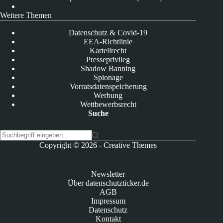
Weitere Themen
Datenschutz & Covid-19
EEA-Richtlinie
Kartellrecht
Presseprivileg
Shadow Banning
Spionage
Vorratsdatenspeicherung
Werbung
Wettbewerbsrecht
Suche
K
Copyright © 2026 -
Creative Themes
e
i
n
Newsletter
e
Über datenschutzticker.de
E
AGB
r
Impressum
g
Datenschutz
e
Kontakt