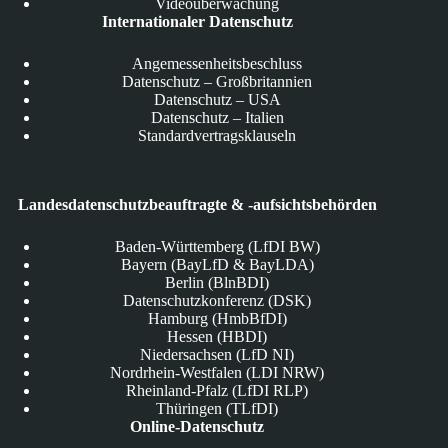
Videoüberwachung
Internationaler Datenschutz
Angemessenheitsbeschluss
Datenschutz – Großbritannien
Datenschutz – USA
Datenschutz – Italien
Standardvertragsklauseln
Landesdatenschutzbeauftragte & -aufsichtsbehörden
Baden-Württemberg (LfDI BW)
Bayern (BayLfD & BayLDA)
Berlin (BlnBDI)
Datenschutzkonferenz (DSK)
Hamburg (HmbBfDI)
Hessen (HBDI)
Niedersachsen (LfD NI)
Nordrhein-Westfalen (LDI NRW)
Rheinland-Pfalz (LfDI RLP)
Thüringen (TLfDI)
Online-Datenschutz