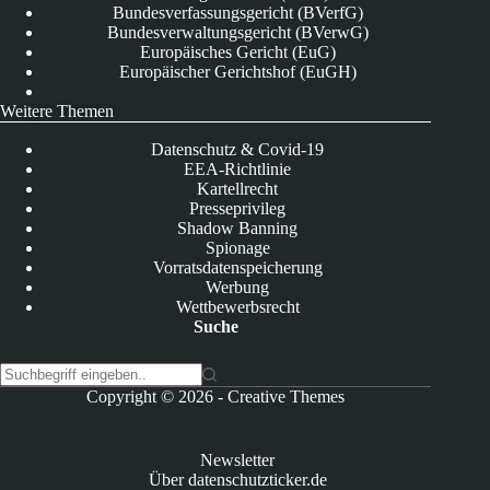
Bundesverfassungsgericht (BVerfG)
Bundesverwaltungsgericht (BVerwG)
Europäisches Gericht (EuG)
Europäischer Gerichtshof (EuGH)
Weitere Themen
Datenschutz & Covid-19
EEA-Richtlinie
Kartellrecht
Presseprivileg
Shadow Banning
Spionage
Vorratsdatenspeicherung
Werbung
Wettbewerbsrecht
Suche
K
Copyright © 2026 -
Creative Themes
e
i
n
Newsletter
e
Über datenschutzticker.de