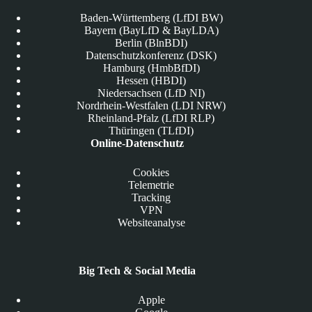
Baden-Württemberg (LfDI BW)
Bayern (BayLfD & BayLDA)
Berlin (BlnBDI)
Datenschutzkonferenz (DSK)
Hamburg (HmbBfDI)
Hessen (HBDI)
Niedersachsen (LfD NI)
Nordrhein-Westfalen (LDI NRW)
Rheinland-Pfalz (LfDI RLP)
Thüringen (TLfDI)
Online-Datenschutz
Cookies
Telemetrie
Tracking
VPN
Websiteanalyse
Big Tech & Social Media
Apple