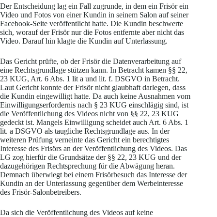
Der Entscheidung lag ein Fall zugrunde, in dem ein Frisör ein
Video und Fotos von einer Kundin in seinem Salon auf seiner
Facebook-Seite veröffentlicht hatte. Die Kundin beschwerte
sich, worauf der Frisör nur die Fotos entfernte aber nicht das
Video. Darauf hin klagte die Kundin auf Unterlassung.
Das Gericht prüfte, ob der Frisör die Datenverarbeitung auf
eine Rechtsgrundlage stützen kann. In Betracht kamen §§ 22,
23 KUG, Art. 6 Abs. 1 lit a und lit. f. DSGVO in Betracht.
Laut Gericht konnte der Frisör nicht glaubhaft darlegen, dass
die Kundin eingewilligt hatte. Da auch keine Ausnahmen vom
Einwilligungserfordernis nach § 23 KUG einschlägig sind, ist
die Veröffentlichung des Videos nicht von §§ 22, 23 KUG
gedeckt ist. Mangels Einwilligung scheidet auch Art. 6 Abs. 1
lit. a DSGVO als taugliche Rechtsgrundlage aus. In der
weiteren Prüfung verneinte das Gericht ein berechtigtes
Interesse des Frisörs an der Veröffentlichung des Videos. Das
LG zog hierfür die Grundsätze der §§ 22, 23 KUG und der
dazugehörigen Rechtsprechung für die Abwägung heran.
Demnach überwiegt bei einem Frisörbesuch das Interesse der
Kundin an der Unterlassung gegenüber dem Werbeinteresse
des Frisör-Salonbetreibers.
Da sich die Veröffentlichung des Videos auf keine