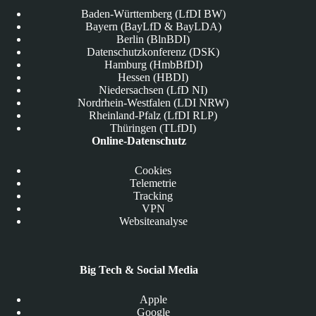
Baden-Württemberg (LfDI BW)
Bayern (BayLfD & BayLDA)
Berlin (BlnBDI)
Datenschutzkonferenz (DSK)
Hamburg (HmbBfDI)
Hessen (HBDI)
Niedersachsen (LfD NI)
Nordrhein-Westfalen (LDI NRW)
Rheinland-Pfalz (LfDI RLP)
Thüringen (TLfDI)
Online-Datenschutz
Cookies
Telemetrie
Tracking
VPN
Websiteanalyse
Big Tech & Social Media
Apple
Google