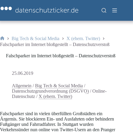
Zum
Inhalt
springen
Big Tech & Social Media
X (ehem. Twitter)
Start
Falschparker im Internet bloßgestellt – Datenschutzverstoß
Falschparker im Internet bloßgestellt – Datenschutzverstoß
25.06.2019
Allgemein
/
Big Tech & Social Media
/
Datenschutzgrundverordnung (DSGVO)
/
Online-
Datenschutz
/
X (ehem. Twitter)
Falschparker sind in vielen überfüllten Großstädten ein
Ärgernis. Sie blockieren Ein- und Ausfahrten oder behindern
Fußgänger und Fahrradfahrer. In Stuttgart wurden
Verkehrssünder nun online von Twitter-Usern an den Pranger