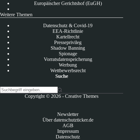
Europäischer Gerichtshof (EuGH)
Weitere Themen
Datenschutz & Covid-19
EEA-Richtlinie
Kartellrecht
Presseprivileg
Shadow Banning
Spionage
Vorratsdatenspeicherung
Werbung
Wettbewerbsrecht
Suche
K
Copyright © 2026 -
Creative Themes
e
i
n
Newsletter
e
Über datenschutzticker.de
E
AGB
r
Impressum
g
Datenschutz