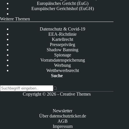
Europäisches Gericht (EuG)
Europäischer Gerichtshof (EuGH)
Weitere Themen
Datenschutz & Covid-19
EEA-Richtlinie
Kartellrecht
Presseprivileg
Shadow Banning
Spionage
Vorratsdatenspeicherung
Werbung
Wettbewerbsrecht
Suche
K
Copyright © 2026 -
Creative Themes
e
i
n
Newsletter
e
Über datenschutzticker.de
E
AGB
r
Impressum