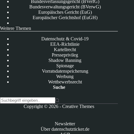
Bundesverfassungsgericht (BVerfG)
Bundesverwaltungsgericht (BVerwG)
Europäisches Gericht (EuG)
Europäischer Gerichtshof (EuGH)
Weitere Themen
Datenschutz & Covid-19
EEA-Richtlinie
Kartellrecht
Presseprivileg
Shadow Banning
Spionage
Vorratsdatenspeicherung
Werbung
Wettbewerbsrecht
Suche
K
Copyright © 2026 -
Creative Themes
e
i
n
Newsletter
e
Über datenschutzticker.de
E