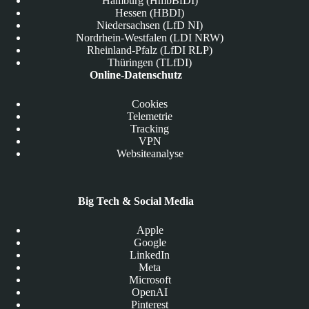
Hamburg (HmbBfDI)
Hessen (HBDI)
Niedersachsen (LfD NI)
Nordrhein-Westfalen (LDI NRW)
Rheinland-Pfalz (LfDI RLP)
Thüringen (TLfDI)
Online-Datenschutz
Cookies
Telemetrie
Tracking
VPN
Websiteanalyse
Big Tech & Social Media
Apple
Google
LinkedIn
Meta
Microsoft
OpenAI
Pinterest