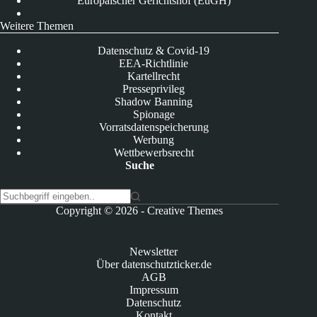
Europäischer Gerichtshof (EuGH)
Weitere Themen
Datenschutz & Covid-19
EEA-Richtlinie
Kartellrecht
Presseprivileg
Shadow Banning
Spionage
Vorratsdatenspeicherung
Werbung
Wettbewerbsrecht
Suche
K
Copyright © 2026 -
Creative Themes
e
i
n
Newsletter
e
Über datenschutzticker.de
E
AGB
r
Impressum
g
Datenschutz
e
Kontakt