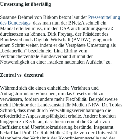
Umsetzung ist überfällig
Susanne Dehmel von Bitkom betont laut der
Pressemitteilung
des Bundestags
, dass man nun der BNetzA schnell ein
Mandat erteilen muss, um den DSA auch ordnungsgemäß
durchsetzen zu können. Dirk Freytag, der Präsident des
Bundesverbands Digitale Wirtschaft (BVDW), ging noch
einen Schritt weiter, indem er die Verspätete Umsetzung als
„bedauerlich“ bezeichnete. Lina Ehring vom
Verbraucherzentrale Bundesverband stimmt der
Notwendigkeit an einer „starken nationalen Aufsicht“ zu.
Zentral vs. dezentral
Während sich die einen einheitliche Verfahren und
Antragsformulare wünschen, um das Gesetz nicht zu
verwässern, fordern andere mehr Flexibilität. Beispielsweise
meint Direktor der Landesanstalt für Medien NRW, Dr. Tobias
Schmid, dass man durch Verwaltungsvereinbarungen die
erforderliche Anpassungsfähigkeit erhalte. Andere brachten
hingegen zu Recht an, dass hierin erneut die Gefahr von
Ineffizienz und Überbürokratisierung bestünde. Insgesamt
bedarf laut Prof. Dr. Ralf Müller-Terpitz von der Universität
Mannheim das Verhältnis der Koordinierungsstelle und der