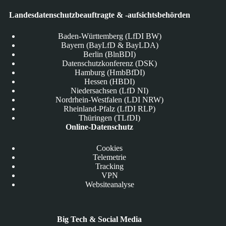
Landesdatenschutzbeauftragte & -aufsichtsbehörden
Baden-Württemberg (LfDI BW)
Bayern (BayLfD & BayLDA)
Berlin (BlnBDI)
Datenschutzkonferenz (DSK)
Hamburg (HmbBfDI)
Hessen (HBDI)
Niedersachsen (LfD NI)
Nordrhein-Westfalen (LDI NRW)
Rheinland-Pfalz (LfDI RLP)
Thüringen (TLfDI)
Online-Datenschutz
Cookies
Telemetrie
Tracking
VPN
Websiteanalyse
Big Tech & Social Media