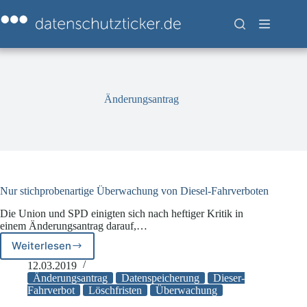
Zum
Inhalt
springen
Änderungsantrag
Nur stichprobenartige Überwachung von Diesel-Fahrverboten
Die Union und SPD einigten sich nach heftiger Kritik in
einem Änderungsantrag darauf,…
Weiterlesen
Nur
stichprobenartige
12.03.2019
Überwachung
Änderungsantrag
Datenspeicherung
Dieser-
von
Fahrverbot
Löschfristen
Überwachung
Diesel-